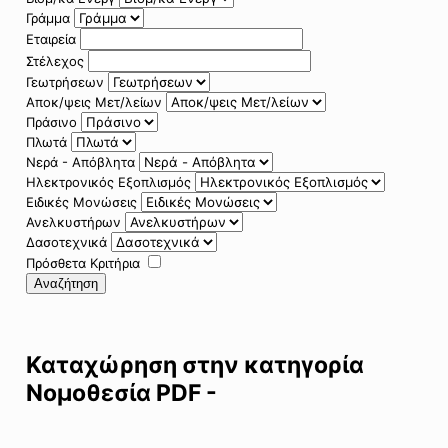
Γράμμα
Εταιρεία
Στέλεχος
Γεωτρήσεων
Αποκ/ψεις Μετ/λείων
Πράσινο
Πλωτά
Νερά - Απόβλητα
Ηλεκτρονικός Εξοπλισμός
Ειδικές Μονώσεις
Ανελκυστήρων
Δασοτεχνικά
Πρόσθετα Κριτήρια
Αναζήτηση
Καταχώρηση στην κατηγορία
Νομοθεσία PDF -