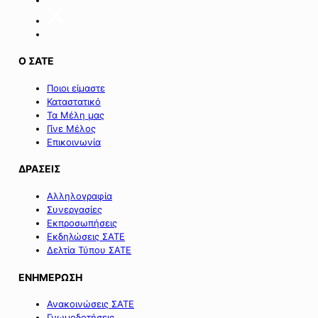
Σαμοθράκης».
Ο ΣΑΤΕ
Ποιοι είμαστε
Καταστατικό
Τα Μέλη μας
Γίνε Μέλος
Επικοινωνία
ΔΡΑΣΕΙΣ
Αλληλογραφία
Συνεργασίες
Εκπροσωπήσεις
Εκδηλώσεις ΣΑΤΕ
Δελτία Τύπου ΣΑΤΕ
ΕΝΗΜΕΡΩΣΗ
Ανακοινώσεις ΣΑΤΕ
Γνωμοδοτήσεις