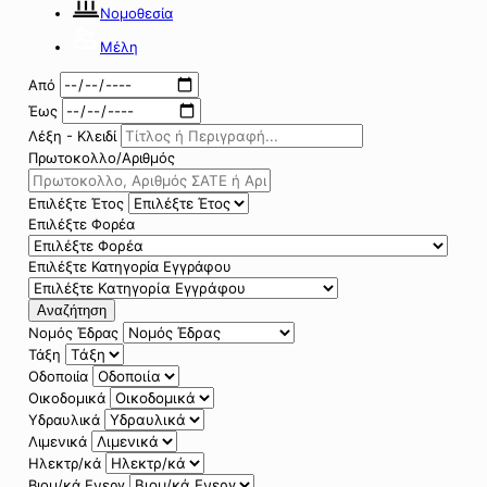
Νομοθεσία
Μέλη
Από
Έως
Λέξη - Κλειδί
Πρωτοκολλο/Αριθμός
Επιλέξτε Έτος
Επιλέξτε Φορέα
Επιλέξτε Κατηγορία Εγγράφου
Αναζήτηση
Νομός Έδρας
Τάξη
Οδοποιία
Οικοδομικά
Υδραυλικά
Λιμενικά
Ηλεκτρ/κά
Βιομ/κά Ενεργ