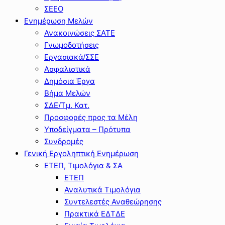
ΣΕΕΟ
Ενημέρωση Μελών
Ανακοινώσεις ΣΑΤΕ
Γνωμοδοτήσεις
Εργασιακά/ΣΣΕ
Ασφαλιστικά
Δημόσια Έργα
Βήμα Μελών
ΣΔΕ/Τμ. Κατ.
Προσφορές προς τα Μέλη
Υποδείγματα – Πρότυπα
Συνδρομές
Γενική Εργοληπτική Ενημέρωση
ΕΤΕΠ, Τιμολόγια & ΣΑ
ΕΤΕΠ
Αναλυτικά Τιμολόγια
Συντελεστές Αναθεώρησης
Πρακτικά ΕΔΤΔΕ