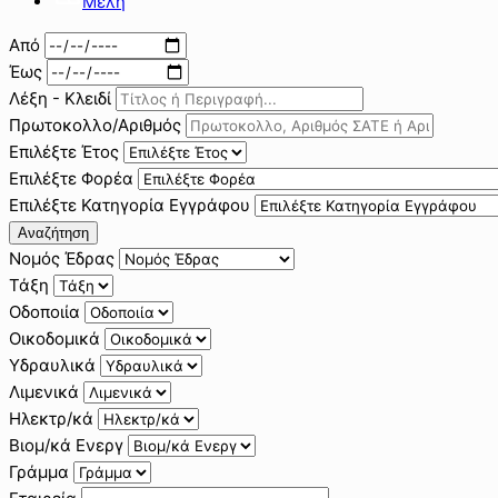
Μέλη
Από
Έως
Λέξη - Κλειδί
Πρωτοκολλο/Αριθμός
Επιλέξτε Έτος
Επιλέξτε Φορέα
Επιλέξτε Κατηγορία Εγγράφου
Αναζήτηση
Νομός Έδρας
Τάξη
Οδοποιία
Οικοδομικά
Υδραυλικά
Λιμενικά
Ηλεκτρ/κά
Βιομ/κά Ενεργ
Γράμμα