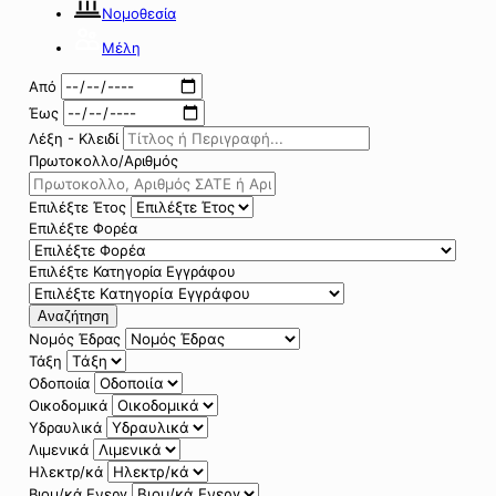
Νομοθεσία
Μέλη
Από
Έως
Λέξη - Κλειδί
Πρωτοκολλο/Αριθμός
Επιλέξτε Έτος
Επιλέξτε Φορέα
Επιλέξτε Κατηγορία Εγγράφου
Αναζήτηση
Νομός Έδρας
Τάξη
Οδοποιία
Οικοδομικά
Υδραυλικά
Λιμενικά
Ηλεκτρ/κά
Βιομ/κά Ενεργ