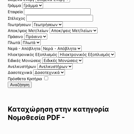
Γράμμα
Εταιρεία
Στέλεχος
Γεωτρήσεων
Αποκ/ψεις Μετ/λείων
Πράσινο
Πλωτά
Νερά - Απόβλητα
Ηλεκτρονικός Εξοπλισμός
Ειδικές Μονώσεις
Ανελκυστήρων
Δασοτεχνικά
Πρόσθετα Κριτήρια
Αναζήτηση
Καταχώρηση στην κατηγορία
Νομοθεσία PDF -