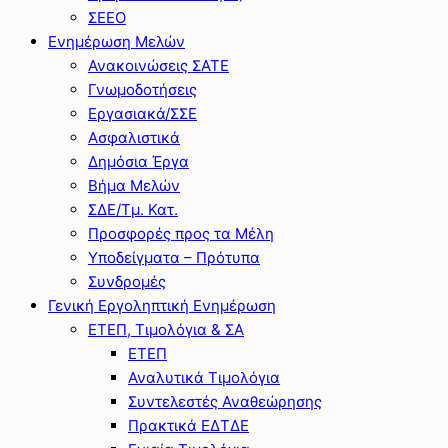
ΣΕΕΟ
Ενημέρωση Μελών
Ανακοινώσεις ΣΑΤΕ
Γνωμοδοτήσεις
Εργασιακά/ΣΣΕ
Ασφαλιστικά
Δημόσια Έργα
Βήμα Μελών
ΣΔΕ/Τμ. Κατ.
Προσφορές προς τα Μέλη
Υποδείγματα – Πρότυπα
Συνδρομές
Γενική Εργοληπτική Ενημέρωση
ΕΤΕΠ, Τιμολόγια & ΣΑ
ΕΤΕΠ
Αναλυτικά Τιμολόγια
Συντελεστές Αναθεώρησης
Πρακτικά ΕΔΤΔΕ