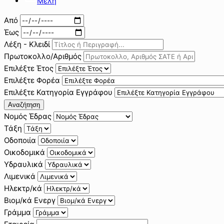
Μέλη
Από
Έως
Λέξη - Κλειδί
Πρωτοκολλο/Αριθμός
Επιλέξτε Έτος
Επιλέξτε Φορέα
Επιλέξτε Κατηγορία Εγγράφου
Αναζήτηση
Νομός Έδρας
Τάξη
Οδοποιία
Οικοδομικά
Υδραυλικά
Λιμενικά
Ηλεκτρ/κά
Βιομ/κά Ενεργ
Γράμμα