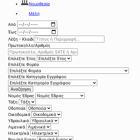
Νομοθεσία
Μέλη
Από
Έως
Λέξη - Κλειδί
Πρωτοκολλο/Αριθμός
Επιλέξτε Έτος
Επιλέξτε Φορέα
Επιλέξτε Κατηγορία Εγγράφου
Αναζήτηση
Νομός Έδρας
Τάξη
Οδοποιία
Οικοδομικά
Υδραυλικά
Λιμενικά
Ηλεκτρ/κά
Βιομ/κά Ενεργ