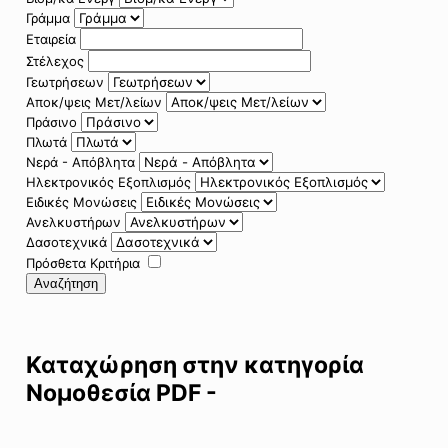
Γράμμα
Εταιρεία
Στέλεχος
Γεωτρήσεων
Αποκ/ψεις Μετ/λείων
Πράσινο
Πλωτά
Νερά - Απόβλητα
Ηλεκτρονικός Εξοπλισμός
Ειδικές Μονώσεις
Ανελκυστήρων
Δασοτεχνικά
Πρόσθετα Κριτήρια
Αναζήτηση
Καταχώρηση στην κατηγορία
Νομοθεσία PDF -