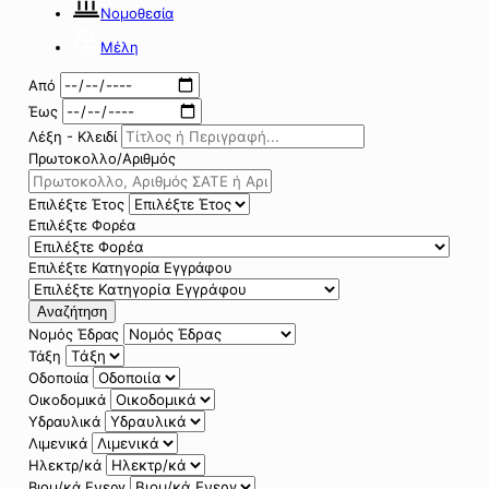
Νομοθεσία
Μέλη
Από
Έως
Λέξη - Κλειδί
Πρωτοκολλο/Αριθμός
Επιλέξτε Έτος
Επιλέξτε Φορέα
Επιλέξτε Κατηγορία Εγγράφου
Αναζήτηση
Νομός Έδρας
Τάξη
Οδοποιία
Οικοδομικά
Υδραυλικά
Λιμενικά
Ηλεκτρ/κά
Βιομ/κά Ενεργ