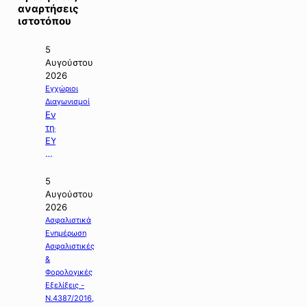
αναρτήσεις
ιστοτόπου
5
Αυγούστου
2026
Εγχώριοι
Διαγωνισμοί
Ενημέρωση
της
ΕΥΔΑΠ
με
θέμα:
«Διαγωνισμός
5
της
Αυγούστου
Εργολαβίας
2026
Ε-925».
Ασφαλιστικά
Ενημέρωση
Ασφαλιστικές
&
Φορολογικές
Εξελίξεις -
Ν.4387/2016,