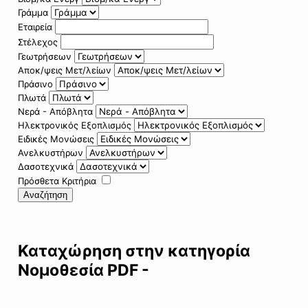
Γράμμα
Εταιρεία
Στέλεχος
Γεωτρήσεων
Αποκ/ψεις Μετ/λείων
Πράσινο
Πλωτά
Νερά - Απόβλητα
Ηλεκτρονικός Εξοπλισμός
Ειδικές Μονώσεις
Ανελκυστήρων
Δασοτεχνικά
Πρόσθετα Κριτήρια
Αναζήτηση
Καταχώρηση στην κατηγορία
Νομοθεσία PDF -