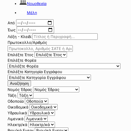
Νομοθεσία
Μέλη
Από
Έως
Λέξη - Κλειδί
Πρωτοκολλο/Αριθμός
Επιλέξτε Έτος
Επιλέξτε Φορέα
Επιλέξτε Κατηγορία Εγγράφου
Αναζήτηση
Νομός Έδρας
Τάξη
Οδοποιία
Οικοδομικά
Υδραυλικά
Λιμενικά
Ηλεκτρ/κά
Βιομ/κά Ενεργ