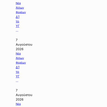
τουριστική
Νέα
ανάπτυξη».
Άλλων
Φορέων
ΔΤ
του
ΥΠΕΘΟΟ
με
θέμα:
«Χρηματοδότηση
7
204,6
Αυγούστου
εκατ.
2026
ευρώ
Νέα
από
Άλλων
το
Φορέων
Εθνικό
ΔΤ
Πρόγραμμα
του
Ανάπτυξης
ΥΠΠΕΝ
για
με
την
θέμα:
ανάπλαση
«Χρηματοδοτούμε
7
της
την
Αυγούστου
ΔΕΘ».
ενεργειακή
2026
αναβάθμιση
Νέα