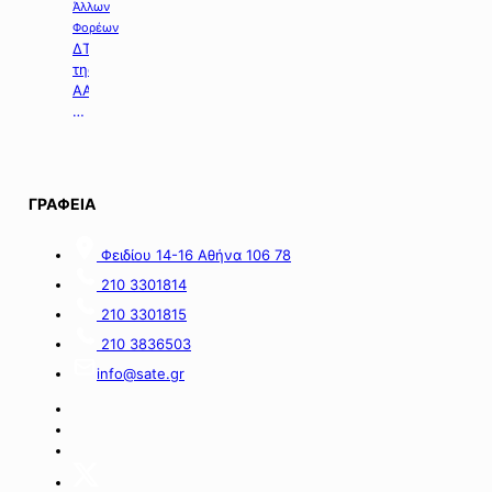
και
Άλλων
τη
Φορέων
βελτίωση
ΔΤ
των
της
υποδομών
ΑΑΔΕ
του
με
Γηροκομείου
θέμα:
Αθηνών
«Άνοιξε
με
η
1,5
πλατφόρμα
ΓΡΑΦΕΙΑ
εκατ.
myBusinessSupport
ευρώ
για
Φειδίου 14-16 Αθήνα 106 78
από
τον
πόρους
α’
210 3301814
του
κύκλο
210 3301815
Πράσινου
του
Ταμείου».
ειδικού
210 3836503
σχήματος
info@sate.gr
στήριξης
των
επιχειρήσεων
της
Σαμοθράκης».