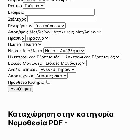
Γράμμα
Εταιρεία
Στέλεχος
Γεωτρήσεων
Αποκ/ψεις Μετ/λείων
Πράσινο
Πλωτά
Νερά - Απόβλητα
Ηλεκτρονικός Εξοπλισμός
Ειδικές Μονώσεις
Ανελκυστήρων
Δασοτεχνικά
Πρόσθετα Κριτήρια
Αναζήτηση
Καταχώρηση στην κατηγορία
Νομοθεσία PDF -