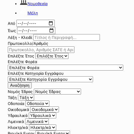
Νομοθεσία
Μέλη
Από
Έως
Λέξη - Κλειδί
Πρωτοκολλο/Αριθμός
Επιλέξτε Έτος
Επιλέξτε Φορέα
Επιλέξτε Κατηγορία Εγγράφου
Αναζήτηση
Νομός Έδρας
Τάξη
Οδοποιία
Οικοδομικά
Υδραυλικά
Λιμενικά
Ηλεκτρ/κά
Βιομ/κά Ενεργ