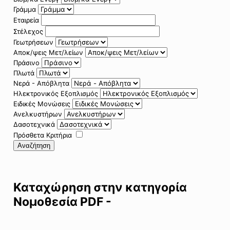
Γράμμα
Εταιρεία
Στέλεχος
Γεωτρήσεων
Αποκ/ψεις Μετ/λείων
Πράσινο
Πλωτά
Νερά - Απόβλητα
Ηλεκτρονικός Εξοπλισμός
Ειδικές Μονώσεις
Ανελκυστήρων
Δασοτεχνικά
Πρόσθετα Κριτήρια
Αναζήτηση
Καταχώρηση στην κατηγορία
Νομοθεσία PDF -