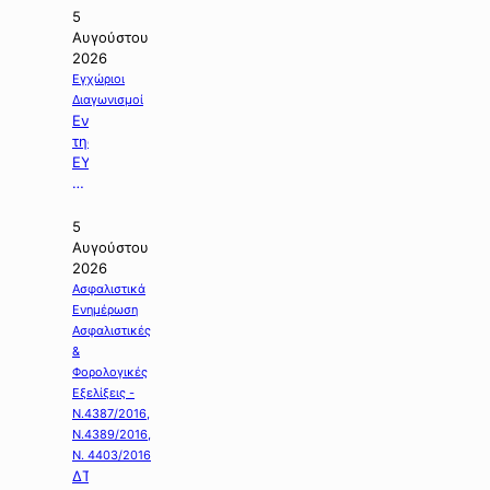
5
Αυγούστου
2026
Εγχώριοι
Διαγωνισμοί
Ενημέρωση
της
ΕΥΔΑΠ
με
θέμα:
«Διαγωνισμός
5
της
Αυγούστου
Εργολαβίας
2026
Ε-925».
Ασφαλιστικά
Ενημέρωση
Ασφαλιστικές
&
Φορολογικές
Εξελίξεις -
Ν.4387/2016,
Ν.4389/2016,
Ν. 4403/2016
ΔΤ