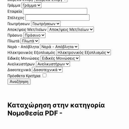
Γράμμα
Εταιρεία
Στέλεχος
Γεωτρήσεων
Αποκ/ψεις Μετ/λείων
Πράσινο
Πλωτά
Νερά - Απόβλητα
Ηλεκτρονικός Εξοπλισμός
Ειδικές Μονώσεις
Ανελκυστήρων
Δασοτεχνικά
Πρόσθετα Κριτήρια
Αναζήτηση
Καταχώρηση στην κατηγορία
Νομοθεσία PDF -