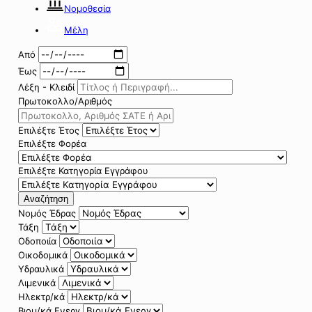
Νομοθεσία
Μέλη
Από
Έως
Λέξη - Κλειδί
Πρωτοκολλο/Αριθμός
Επιλέξτε Έτος
Επιλέξτε Φορέα
Επιλέξτε Κατηγορία Εγγράφου
Αναζήτηση
Νομός Έδρας
Τάξη
Οδοποιία
Οικοδομικά
Υδραυλικά
Λιμενικά
Ηλεκτρ/κά
Βιομ/κά Ενεργ