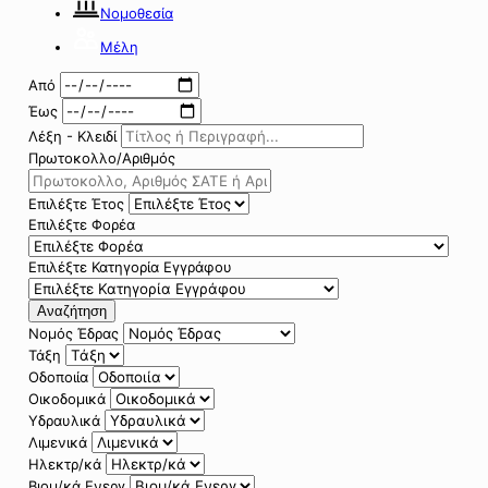
Νομοθεσία
Μέλη
Από
Έως
Λέξη - Κλειδί
Πρωτοκολλο/Αριθμός
Επιλέξτε Έτος
Επιλέξτε Φορέα
Επιλέξτε Κατηγορία Εγγράφου
Αναζήτηση
Νομός Έδρας
Τάξη
Οδοποιία
Οικοδομικά
Υδραυλικά
Λιμενικά
Ηλεκτρ/κά
Βιομ/κά Ενεργ