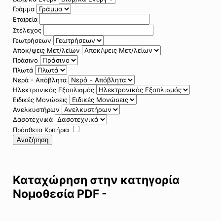
Γράμμα
Εταιρεία
Στέλεχος
Γεωτρήσεων
Αποκ/ψεις Μετ/λείων
Πράσινο
Πλωτά
Νερά - Απόβλητα
Ηλεκτρονικός Εξοπλισμός
Ειδικές Μονώσεις
Ανελκυστήρων
Δασοτεχνικά
Πρόσθετα Κριτήρια
Αναζήτηση
Καταχώρηση στην κατηγορία
Νομοθεσία PDF -