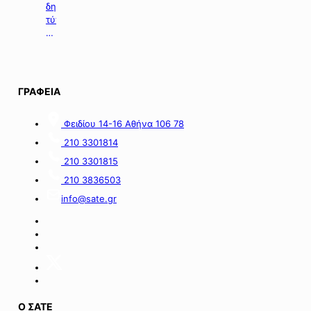
σε
δημοσιευμάτων
επιχειρήσεις
τύπου
με
της
οικονομικές
06.08.2026.
απώλειες
στις
περιοχές
ΓΡΑΦΕΙΑ
της
νήσου
Σαμοθράκης».
Φειδίου 14-16 Αθήνα 106 78
210 3301814
210 3301815
210 3836503
info@sate.gr
Ο ΣΑΤΕ