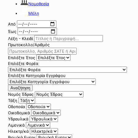
Νομοθεσία
Μέλη
Από
Έως
Λέξη - Κλειδί
Πρωτοκολλο/Αριθμός
Επιλέξτε Έτος
Επιλέξτε Φορέα
Επιλέξτε Κατηγορία Εγγράφου
Αναζήτηση
Νομός Έδρας
Τάξη
Οδοποιία
Οικοδομικά
Υδραυλικά
Λιμενικά
Ηλεκτρ/κά
Βιομ/κά Ενεργ