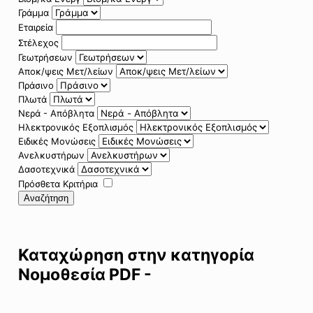
Γράμμα
Εταιρεία
Στέλεχος
Γεωτρήσεων
Αποκ/ψεις Μετ/λείων
Πράσινο
Πλωτά
Νερά - Απόβλητα
Ηλεκτρονικός Εξοπλισμός
Ειδικές Μονώσεις
Ανελκυστήρων
Δασοτεχνικά
Πρόσθετα Κριτήρια
Αναζήτηση
Καταχώρηση στην κατηγορία
Νομοθεσία PDF -