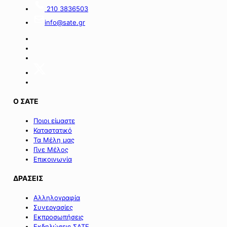
Ταμείου».
ειδικού
210 3836503
σχήματος
info@sate.gr
στήριξης
των
επιχειρήσεων
της
Σαμοθράκης».
Ο ΣΑΤΕ
Ποιοι είμαστε
Καταστατικό
Τα Μέλη μας
Γίνε Μέλος
Επικοινωνία
ΔΡΑΣΕΙΣ
Αλληλογραφία
Συνεργασίες
Εκπροσωπήσεις
Εκδηλώσεις ΣΑΤΕ