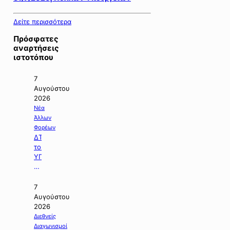
Δείτε περισσότερα
Πρόσφατες
αναρτήσεις
ιστοτόπου
7
Αυγούστου
2026
Νέα
Άλλων
Φορέων
ΔΤ
του
ΥΠΠΕΝ
με
θέμα:
«Ειδικό
7
Χωροταξικό
Αυγούστου
Πλαίσιο
2026
για
Διεθνείς
τον
Διαγωνισμοί