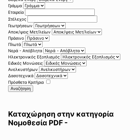
Γράμμα
Εταιρεία
Στέλεχος
Γεωτρήσεων
Αποκ/ψεις Μετ/λείων
Πράσινο
Πλωτά
Νερά - Απόβλητα
Ηλεκτρονικός Εξοπλισμός
Ειδικές Μονώσεις
Ανελκυστήρων
Δασοτεχνικά
Πρόσθετα Κριτήρια
Αναζήτηση
Καταχώρηση στην κατηγορία
Νομοθεσία PDF -