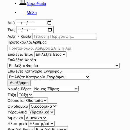
Νομοθεσία
Μέλη
Από
Έως
Λέξη - Κλειδί
Πρωτοκολλο/Αριθμός
Επιλέξτε Έτος
Επιλέξτε Φορέα
Επιλέξτε Κατηγορία Εγγράφου
Αναζήτηση
Νομός Έδρας
Τάξη
Οδοποιία
Οικοδομικά
Υδραυλικά
Λιμενικά
Ηλεκτρ/κά
Βιομ/κά Ενεργ