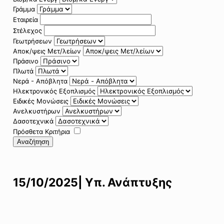
Γράμμα
Εταιρεία
Στέλεχος
Γεωτρήσεων
Αποκ/ψεις Μετ/λείων
Πράσινο
Πλωτά
Νερά - Απόβλητα
Ηλεκτρονικός Εξοπλισμός
Ειδικές Μονώσεις
Ανελκυστήρων
Δασοτεχνικά
Πρόσθετα Κριτήρια
Αναζήτηση
15/10/2025| Υπ. Ανάπτυξης