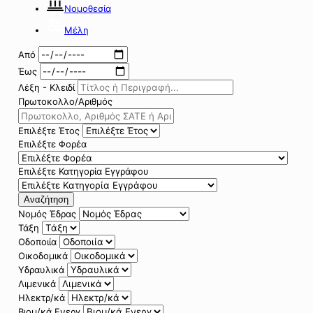
Νομοθεσία
Μέλη
Από
Έως
Λέξη - Κλειδί
Πρωτοκολλο/Αριθμός
Επιλέξτε Έτος
Επιλέξτε Φορέα
Επιλέξτε Κατηγορία Εγγράφου
Αναζήτηση
Νομός Έδρας
Τάξη
Οδοποιία
Οικοδομικά
Υδραυλικά
Λιμενικά
Ηλεκτρ/κά
Βιομ/κά Ενεργ