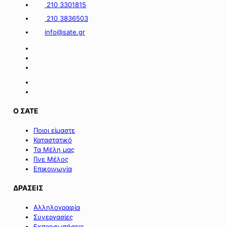
210 3301815
Πράσινου
του
Ταμείου».
ειδικού
210 3836503
σχήματος
info@sate.gr
στήριξης
των
επιχειρήσεων
της
Σαμοθράκης».
Ο ΣΑΤΕ
Ποιοι είμαστε
Καταστατικό
Τα Μέλη μας
Γίνε Μέλος
Επικοινωνία
ΔΡΑΣΕΙΣ
Αλληλογραφία
Συνεργασίες
Εκπροσωπήσεις