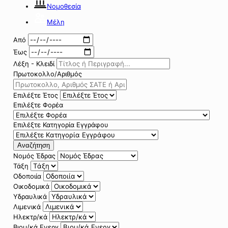
Νομοθεσία
Μέλη
Από
Έως
Λέξη - Κλειδί
Πρωτοκολλο/Αριθμός
Επιλέξτε Έτος
Επιλέξτε Φορέα
Επιλέξτε Κατηγορία Εγγράφου
Αναζήτηση
Νομός Έδρας
Τάξη
Οδοποιία
Οικοδομικά
Υδραυλικά
Λιμενικά
Ηλεκτρ/κά
Βιομ/κά Ενεργ