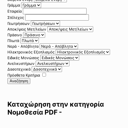
Γράμμα
Εταιρεία
Στέλεχος
Γεωτρήσεων
Αποκ/ψεις Μετ/λείων
Πράσινο
Πλωτά
Νερά - Απόβλητα
Ηλεκτρονικός Εξοπλισμός
Ειδικές Μονώσεις
Ανελκυστήρων
Δασοτεχνικά
Πρόσθετα Κριτήρια
Αναζήτηση
Καταχώρηση στην κατηγορία
Νομοθεσία PDF -