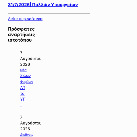
31/7/2026| Πολλών Υπουργείων
Δείτε περισσότερα
Πρόσφατες
αναρτήσεις
ιστοτόπου
7
Αυγούστου
2026
Νέα
Άλλων
Φορέων
ΔΤ
του
ΥΠΠΕΝ
με
θέμα:
«Ειδικό
7
Χωροταξικό
Αυγούστου
Πλαίσιο
2026
για
Διεθνείς