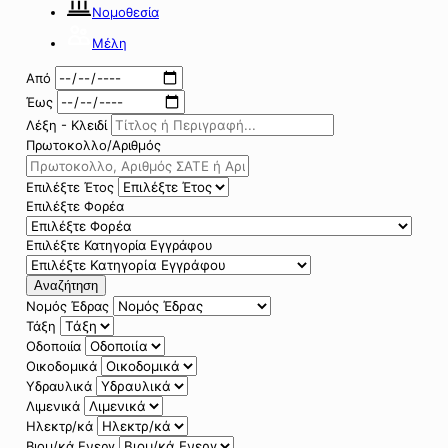
Νομοθεσία
Μέλη
Από
Έως
Λέξη - Κλειδί
Πρωτοκολλο/Αριθμός
Επιλέξτε Έτος
Επιλέξτε Φορέα
Επιλέξτε Κατηγορία Εγγράφου
Αναζήτηση
Νομός Έδρας
Τάξη
Οδοποιία
Οικοδομικά
Υδραυλικά
Λιμενικά
Ηλεκτρ/κά
Βιομ/κά Ενεργ