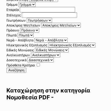
Γράμμα
Εταιρεία
Στέλεχος
Γεωτρήσεων
Αποκ/ψεις Μετ/λείων
Πράσινο
Πλωτά
Νερά - Απόβλητα
Ηλεκτρονικός Εξοπλισμός
Ειδικές Μονώσεις
Ανελκυστήρων
Δασοτεχνικά
Πρόσθετα Κριτήρια
Αναζήτηση
Καταχώρηση στην κατηγορία
Νομοθεσία PDF -