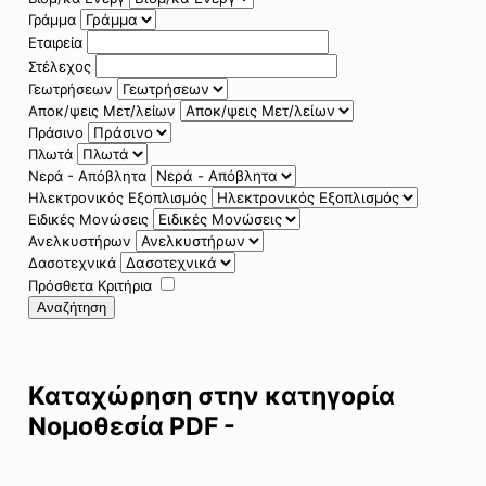
Γράμμα
Εταιρεία
Στέλεχος
Γεωτρήσεων
Αποκ/ψεις Μετ/λείων
Πράσινο
Πλωτά
Νερά - Απόβλητα
Ηλεκτρονικός Εξοπλισμός
Ειδικές Μονώσεις
Ανελκυστήρων
Δασοτεχνικά
Πρόσθετα Κριτήρια
Αναζήτηση
Καταχώρηση στην κατηγορία
Νομοθεσία PDF -