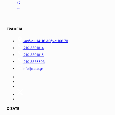
επιχειρήσεις
τύπου
με
της
οικονομικές
06.08.2026.
απώλειες
στις
περιοχές
ΓΡΑΦΕΙΑ
της
νήσου
Σαμοθράκης».
Φειδίου 14-16 Αθήνα 106 78
210 3301814
210 3301815
210 3836503
info@sate.gr
Ο ΣΑΤΕ