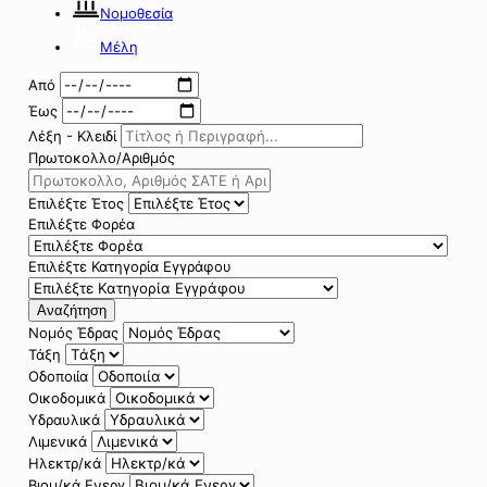
Νομοθεσία
Μέλη
Από
Έως
Λέξη - Κλειδί
Πρωτοκολλο/Αριθμός
Επιλέξτε Έτος
Επιλέξτε Φορέα
Επιλέξτε Κατηγορία Εγγράφου
Αναζήτηση
Νομός Έδρας
Τάξη
Οδοποιία
Οικοδομικά
Υδραυλικά
Λιμενικά
Ηλεκτρ/κά
Βιομ/κά Ενεργ