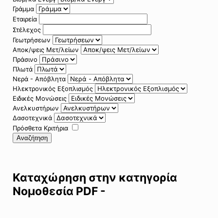
Γράμμα
Εταιρεία
Στέλεχος
Γεωτρήσεων
Αποκ/ψεις Μετ/λείων
Πράσινο
Πλωτά
Νερά - Απόβλητα
Ηλεκτρονικός Εξοπλισμός
Ειδικές Μονώσεις
Ανελκυστήρων
Δασοτεχνικά
Πρόσθετα Κριτήρια
Αναζήτηση
Καταχώρηση στην κατηγορία
Νομοθεσία PDF -