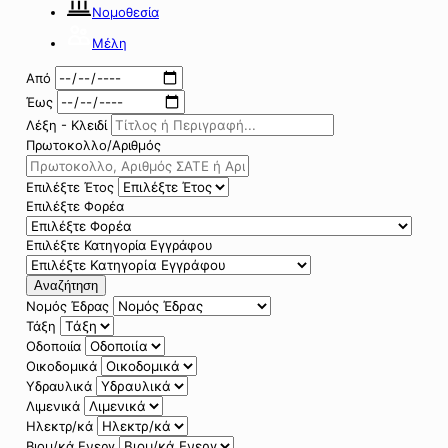
Νομοθεσία
Μέλη
Από
Έως
Λέξη - Κλειδί
Πρωτοκολλο/Αριθμός
Επιλέξτε Έτος
Επιλέξτε Φορέα
Επιλέξτε Κατηγορία Εγγράφου
Αναζήτηση
Νομός Έδρας
Τάξη
Οδοποιία
Οικοδομικά
Υδραυλικά
Λιμενικά
Ηλεκτρ/κά
Βιομ/κά Ενεργ