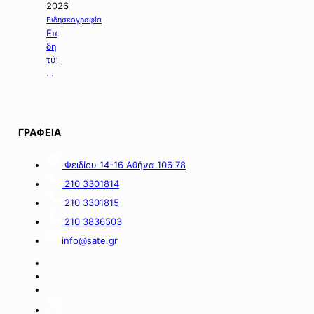
τη
2026
χορήγηση
Ειδησεογραφία
ενίσχυσης
Επιλογή
σε
δημοσιευμάτων
επιχειρήσεις
τύπου
με
της
οικονομικές
06.08.2026.
απώλειες
στις
περιοχές
ΓΡΑΦΕΙΑ
της
νήσου
Σαμοθράκης».
Φειδίου 14-16 Αθήνα 106 78
210 3301814
210 3301815
210 3836503
info@sate.gr