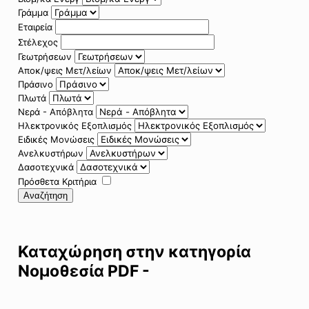
Γράμμα
Εταιρεία
Στέλεχος
Γεωτρήσεων
Αποκ/ψεις Μετ/λείων
Πράσινο
Πλωτά
Νερά - Απόβλητα
Ηλεκτρονικός Εξοπλισμός
Ειδικές Μονώσεις
Ανελκυστήρων
Δασοτεχνικά
Πρόσθετα Κριτήρια
Αναζήτηση
Καταχώρηση στην κατηγορία
Νομοθεσία PDF -