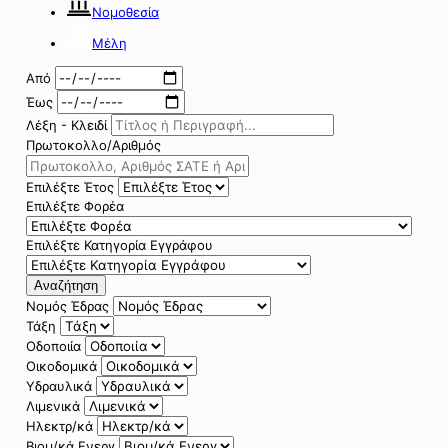
Νομοθεσία
Μέλη
Από
Έως
Λέξη - Κλειδί
Πρωτοκολλο/Αριθμός
Επιλέξτε Έτος
Επιλέξτε Φορέα
Επιλέξτε Κατηγορία Εγγράφου
Αναζήτηση
Νομός Έδρας
Τάξη
Οδοποιία
Οικοδομικά
Υδραυλικά
Λιμενικά
Ηλεκτρ/κά
Βιομ/κά Ενεργ