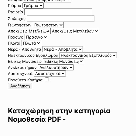
Γράμμα
Εταιρεία
Στέλεχος
Γεωτρήσεων
Αποκ/ψεις Μετ/λείων
Πράσινο
Πλωτά
Νερά - Απόβλητα
Ηλεκτρονικός Εξοπλισμός
Ειδικές Μονώσεις
Ανελκυστήρων
Δασοτεχνικά
Πρόσθετα Κριτήρια
Αναζήτηση
Καταχώρηση στην κατηγορία
Νομοθεσία PDF -