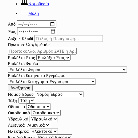
Νομοθεσία
Μέλη
Από
Έως
Λέξη - Κλειδί
Πρωτοκολλο/Αριθμός
Επιλέξτε Έτος
Επιλέξτε Φορέα
Επιλέξτε Κατηγορία Εγγράφου
Αναζήτηση
Νομός Έδρας
Τάξη
Οδοποιία
Οικοδομικά
Υδραυλικά
Λιμενικά
Ηλεκτρ/κά
Βιομ/κά Ενεργ