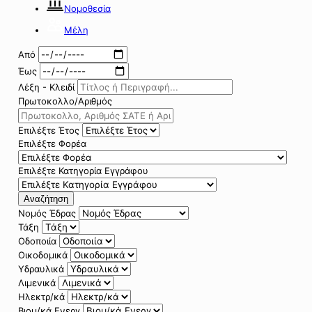
Νομοθεσία
Μέλη
Από
Έως
Λέξη - Κλειδί
Πρωτοκολλο/Αριθμός
Επιλέξτε Έτος
Επιλέξτε Φορέα
Επιλέξτε Κατηγορία Εγγράφου
Αναζήτηση
Νομός Έδρας
Τάξη
Οδοποιία
Οικοδομικά
Υδραυλικά
Λιμενικά
Ηλεκτρ/κά
Βιομ/κά Ενεργ