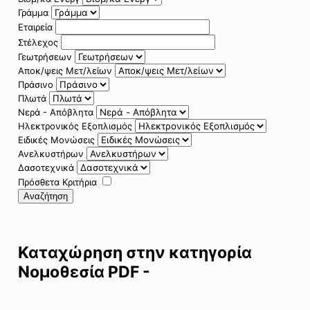
Γράμμα
Εταιρεία
Στέλεχος
Γεωτρήσεων
Αποκ/ψεις Μετ/λείων
Πράσινο
Πλωτά
Νερά - Απόβλητα
Ηλεκτρονικός Εξοπλισμός
Ειδικές Μονώσεις
Ανελκυστήρων
Δασοτεχνικά
Πρόσθετα Κριτήρια
Αναζήτηση
Καταχώρηση στην κατηγορία
Νομοθεσία PDF -