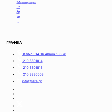
χορήγηση
Ειδησεογραφία
ενίσχυσης
Επιλογή
σε
δημοσιευμάτων
επιχειρήσεις
τύπου
με
της
οικονομικές
06.08.2026.
απώλειες
στις
περιοχές
ΓΡΑΦΕΙΑ
της
νήσου
Σαμοθράκης».
Φειδίου 14-16 Αθήνα 106 78
210 3301814
210 3301815
210 3836503
info@sate.gr