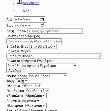
Νομοθεσία
Μέλη
Από
Έως
Λέξη - Κλειδί
Πρωτοκολλο/Αριθμός
Επιλέξτε Έτος
Επιλέξτε Φορέα
Επιλέξτε Κατηγορία Εγγράφου
Αναζήτηση
Νομός Έδρας
Τάξη
Οδοποιία
Οικοδομικά
Υδραυλικά
Λιμενικά
Ηλεκτρ/κά
Βιομ/κά Ενεργ