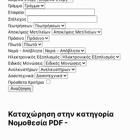
Γράμμα
Εταιρεία
Στέλεχος
Γεωτρήσεων
Αποκ/ψεις Μετ/λείων
Πράσινο
Πλωτά
Νερά - Απόβλητα
Ηλεκτρονικός Εξοπλισμός
Ειδικές Μονώσεις
Ανελκυστήρων
Δασοτεχνικά
Πρόσθετα Κριτήρια
Αναζήτηση
Καταχώρηση στην κατηγορία
Νομοθεσία PDF -