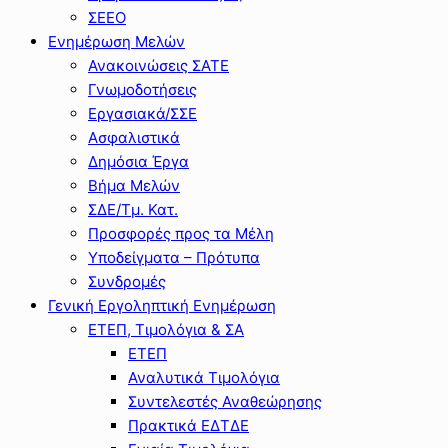
ΣΕΕΟ
Ενημέρωση Μελών
Ανακοινώσεις ΣΑΤΕ
Γνωμοδοτήσεις
Εργασιακά/ΣΣΕ
Ασφαλιστικά
Δημόσια Έργα
Βήμα Μελών
ΣΔΕ/Τμ. Κατ.
Προσφορές προς τα Μέλη
Υποδείγματα – Πρότυπα
Συνδρομές
Γενική Εργοληπτική Ενημέρωση
ΕΤΕΠ, Τιμολόγια & ΣΑ
ΕΤΕΠ
Αναλυτικά Τιμολόγια
Συντελεστές Αναθεώρησης
Πρακτικά ΕΔΤΔΕ