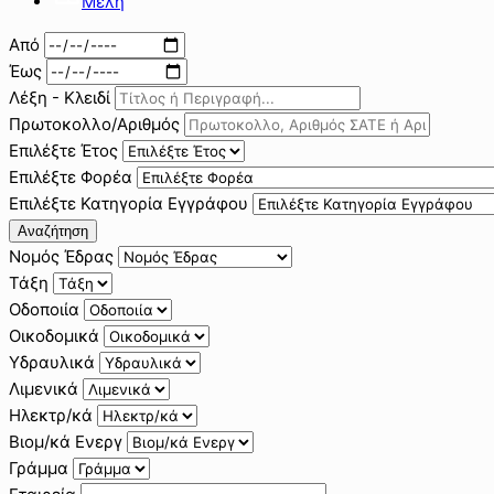
Μέλη
Από
Έως
Λέξη - Κλειδί
Πρωτοκολλο/Αριθμός
Επιλέξτε Έτος
Επιλέξτε Φορέα
Επιλέξτε Κατηγορία Εγγράφου
Αναζήτηση
Νομός Έδρας
Τάξη
Οδοποιία
Οικοδομικά
Υδραυλικά
Λιμενικά
Ηλεκτρ/κά
Βιομ/κά Ενεργ
Γράμμα