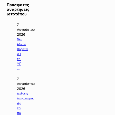
Πρόσφατες
αναρτήσεις
ιστοτόπου
7
Αυγούστου
2026
Νέα
Άλλων
Φορέων
ΔΤ
του
ΥΠΠΕΝ
με
θέμα:
«Ειδικό
7
Χωροταξικό
Αυγούστου
Πλαίσιο
2026
για
Διεθνείς
τον
Διαγωνισμοί
Τουρισμό:
Δελτίο
Στρατηγικό
τρεχουσών
εργαλείο
προκηρύξεων