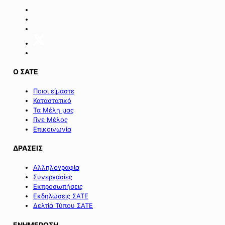
των
επιχειρήσεων
της
Σαμοθράκης».
Ο ΣΑΤΕ
Ποιοι είμαστε
Καταστατικό
Τα Μέλη μας
Γίνε Μέλος
Επικοινωνία
ΔΡΑΣΕΙΣ
Αλληλογραφία
Συνεργασίες
Εκπροσωπήσεις
Εκδηλώσεις ΣΑΤΕ
Δελτία Τύπου ΣΑΤΕ
ΕΝΗΜΕΡΩΣΗ