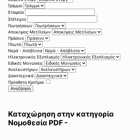
Γράμμα
Εταιρεία
Στέλεχος
Γεωτρήσεων
Αποκ/ψεις Μετ/λείων
Πράσινο
Πλωτά
Νερά - Απόβλητα
Ηλεκτρονικός Εξοπλισμός
Ειδικές Μονώσεις
Ανελκυστήρων
Δασοτεχνικά
Πρόσθετα Κριτήρια
Αναζήτηση
Καταχώρηση στην κατηγορία
Νομοθεσία PDF -