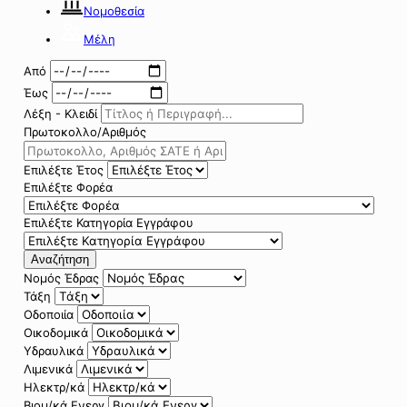
Νομοθεσία
Μέλη
Από
Έως
Λέξη - Κλειδί
Πρωτοκολλο/Αριθμός
Επιλέξτε Έτος
Επιλέξτε Φορέα
Επιλέξτε Κατηγορία Εγγράφου
Αναζήτηση
Νομός Έδρας
Τάξη
Οδοποιία
Οικοδομικά
Υδραυλικά
Λιμενικά
Ηλεκτρ/κά
Βιομ/κά Ενεργ