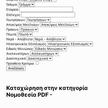
Γράμμα
Εταιρεία
Στέλεχος
Γεωτρήσεων
Αποκ/ψεις Μετ/λείων
Πράσινο
Πλωτά
Νερά - Απόβλητα
Ηλεκτρονικός Εξοπλισμός
Ειδικές Μονώσεις
Ανελκυστήρων
Δασοτεχνικά
Πρόσθετα Κριτήρια
Αναζήτηση
Καταχώρηση στην κατηγορία
Νομοθεσία PDF -