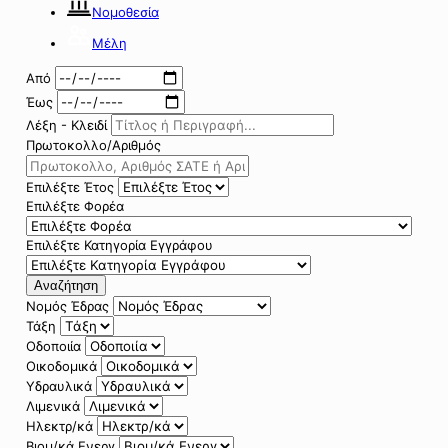
Νομοθεσία
Μέλη
Από
Έως
Λέξη - Κλειδί
Πρωτοκολλο/Αριθμός
Επιλέξτε Έτος
Επιλέξτε Φορέα
Επιλέξτε Κατηγορία Εγγράφου
Αναζήτηση
Νομός Έδρας
Τάξη
Οδοποιία
Οικοδομικά
Υδραυλικά
Λιμενικά
Ηλεκτρ/κά
Βιομ/κά Ενεργ