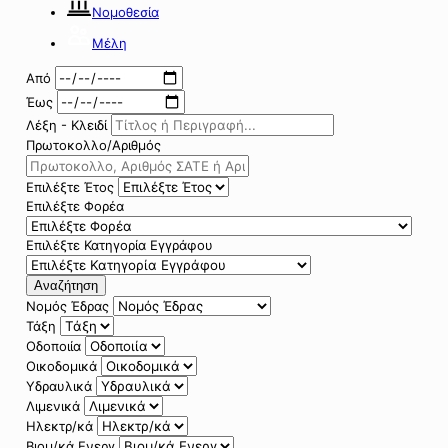
Νομοθεσία
Μέλη
Από
Έως
Λέξη - Κλειδί
Πρωτοκολλο/Αριθμός
Επιλέξτε Έτος
Επιλέξτε Φορέα
Επιλέξτε Κατηγορία Εγγράφου
Αναζήτηση
Νομός Έδρας
Τάξη
Οδοποιία
Οικοδομικά
Υδραυλικά
Λιμενικά
Ηλεκτρ/κά
Βιομ/κά Ενεργ