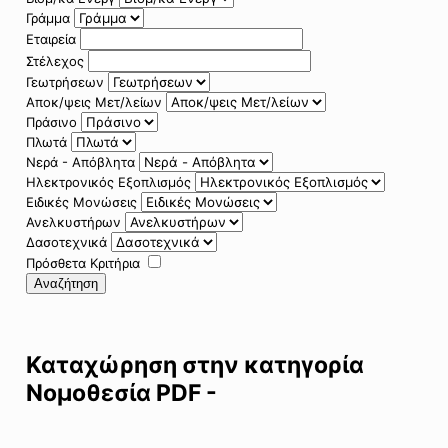
Γράμμα
Εταιρεία
Στέλεχος
Γεωτρήσεων
Αποκ/ψεις Μετ/λείων
Πράσινο
Πλωτά
Νερά - Απόβλητα
Ηλεκτρονικός Εξοπλισμός
Ειδικές Μονώσεις
Ανελκυστήρων
Δασοτεχνικά
Πρόσθετα Κριτήρια
Αναζήτηση
Καταχώρηση στην κατηγορία
Νομοθεσία PDF -