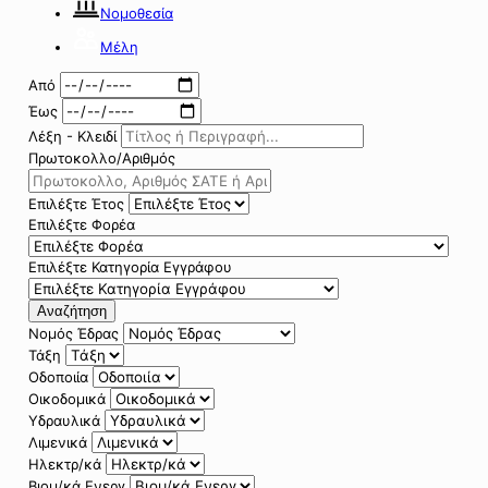
Νομοθεσία
Μέλη
Από
Έως
Λέξη - Κλειδί
Πρωτοκολλο/Αριθμός
Επιλέξτε Έτος
Επιλέξτε Φορέα
Επιλέξτε Κατηγορία Εγγράφου
Αναζήτηση
Νομός Έδρας
Τάξη
Οδοποιία
Οικοδομικά
Υδραυλικά
Λιμενικά
Ηλεκτρ/κά
Βιομ/κά Ενεργ