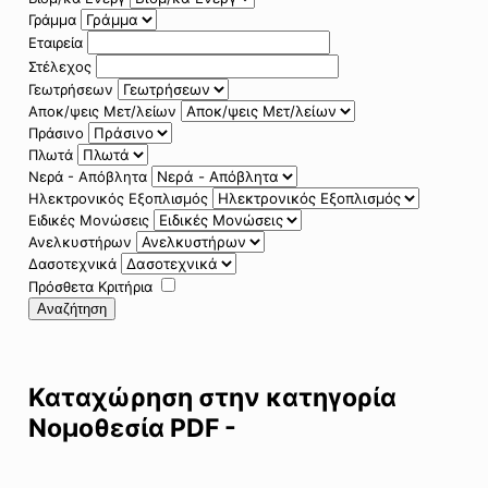
Γράμμα
Εταιρεία
Στέλεχος
Γεωτρήσεων
Αποκ/ψεις Μετ/λείων
Πράσινο
Πλωτά
Νερά - Απόβλητα
Ηλεκτρονικός Εξοπλισμός
Ειδικές Μονώσεις
Ανελκυστήρων
Δασοτεχνικά
Πρόσθετα Κριτήρια
Αναζήτηση
Καταχώρηση στην κατηγορία
Νομοθεσία PDF -