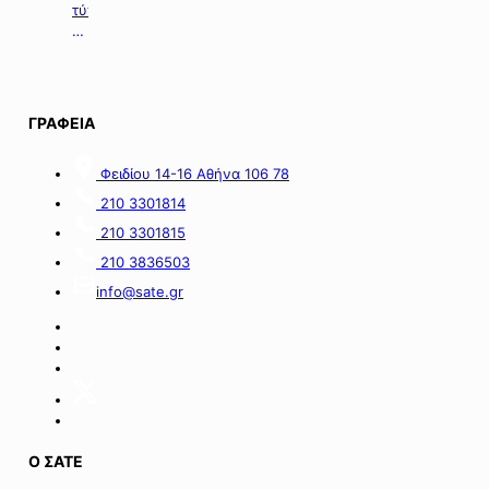
επιχειρήσεις
τύπου
με
της
οικονομικές
06.08.2026.
απώλειες
στις
περιοχές
ΓΡΑΦΕΙΑ
της
νήσου
Σαμοθράκης».
Φειδίου 14-16 Αθήνα 106 78
210 3301814
210 3301815
210 3836503
info@sate.gr
Ο ΣΑΤΕ