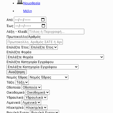
Νομοθεσία
Μέλη
Από
Έως
Λέξη - Κλειδί
Πρωτοκολλο/Αριθμός
Επιλέξτε Έτος
Επιλέξτε Φορέα
Επιλέξτε Κατηγορία Εγγράφου
Αναζήτηση
Νομός Έδρας
Τάξη
Οδοποιία
Οικοδομικά
Υδραυλικά
Λιμενικά
Ηλεκτρ/κά
Βιομ/κά Ενεργ