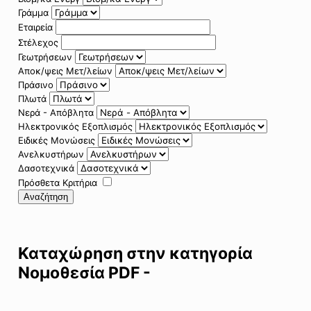
Γράμμα
Εταιρεία
Στέλεχος
Γεωτρήσεων
Αποκ/ψεις Μετ/λείων
Πράσινο
Πλωτά
Νερά - Απόβλητα
Ηλεκτρονικός Εξοπλισμός
Ειδικές Μονώσεις
Ανελκυστήρων
Δασοτεχνικά
Πρόσθετα Κριτήρια
Αναζήτηση
Καταχώρηση στην κατηγορία
Νομοθεσία PDF -