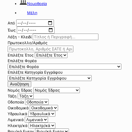
Νομοθεσία
Μέλη
Από
Έως
Λέξη - Κλειδί
Πρωτοκολλο/Αριθμός
Επιλέξτε Έτος
Επιλέξτε Φορέα
Επιλέξτε Κατηγορία Εγγράφου
Αναζήτηση
Νομός Έδρας
Τάξη
Οδοποιία
Οικοδομικά
Υδραυλικά
Λιμενικά
Ηλεκτρ/κά
Βιομ/κά Ενεργ