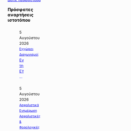
Πρόσφατες
αναρτήσεις
ιστοτόπου
5
Αυγούστου
2026
Εγχώριοι
Διαγωνισμοί
Ενημέρωση
της
ΕΥΔΑΠ
με
θέμα:
«Διαγωνισμός
5
της
Αυγούστου
Εργολαβίας
2026
Ε-925».
Ασφαλιστικά
Ενημέρωση
Ασφαλιστικές
&
Φορολογικές