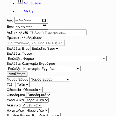
Νομοθεσία
Μέλη
Από
Έως
Λέξη - Κλειδί
Πρωτοκολλο/Αριθμός
Επιλέξτε Έτος
Επιλέξτε Φορέα
Επιλέξτε Κατηγορία Εγγράφου
Αναζήτηση
Νομός Έδρας
Τάξη
Οδοποιία
Οικοδομικά
Υδραυλικά
Λιμενικά
Ηλεκτρ/κά
Βιομ/κά Ενεργ