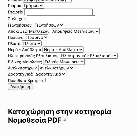
Γράμμα
Εταιρεία
Στέλεχος
Γεωτρήσεων
Αποκ/ψεις Μετ/λείων
Πράσινο
Πλωτά
Νερά - Απόβλητα
Ηλεκτρονικός Εξοπλισμός
Ειδικές Μονώσεις
Ανελκυστήρων
Δασοτεχνικά
Πρόσθετα Κριτήρια
Αναζήτηση
Καταχώρηση στην κατηγορία
Νομοθεσία PDF -