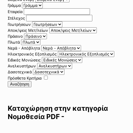
Γράμμα
Εταιρεία
Στέλεχος
Γεωτρήσεων
Αποκ/ψεις Μετ/λείων
Πράσινο
Πλωτά
Νερά - Απόβλητα
Ηλεκτρονικός Εξοπλισμός
Ειδικές Μονώσεις
Ανελκυστήρων
Δασοτεχνικά
Πρόσθετα Κριτήρια
Αναζήτηση
Καταχώρηση στην κατηγορία
Νομοθεσία PDF -