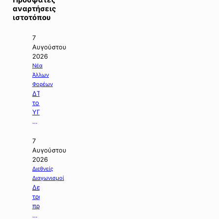
αναρτήσεις
ιστοτόπου
7
Αυγούστου
2026
Νέα
Άλλων
Φορέων
ΔΤ
του
ΥΠΠΕΝ
με
θέμα:
«Ειδικό
7
Χωροταξικό
Αυγούστου
Πλαίσιο
2026
για
Διεθνείς
τον
Διαγωνισμοί
Τουρισμό:
Δελτίο
Στρατηγικό
τρεχουσών
εργαλείο
προκηρύξεων
για
δημοσίων