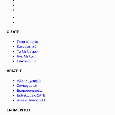
επιχειρήσεων
της
Σαμοθράκης».
Ο ΣΑΤΕ
Ποιοι είμαστε
Καταστατικό
Τα Μέλη μας
Γίνε Μέλος
Επικοινωνία
ΔΡΑΣΕΙΣ
Αλληλογραφία
Συνεργασίες
Εκπροσωπήσεις
Εκδηλώσεις ΣΑΤΕ
Δελτία Τύπου ΣΑΤΕ
ΕΝΗΜΕΡΩΣΗ