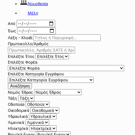
Νομοθεσία
Μέλη
Από
Έως
Λέξη - Κλειδί
Πρωτοκολλο/Αριθμός
Επιλέξτε Έτος
Επιλέξτε Φορέα
Επιλέξτε Κατηγορία Εγγράφου
Αναζήτηση
Νομός Έδρας
Τάξη
Οδοποιία
Οικοδομικά
Υδραυλικά
Λιμενικά
Ηλεκτρ/κά
Βιομ/κά Ενεργ