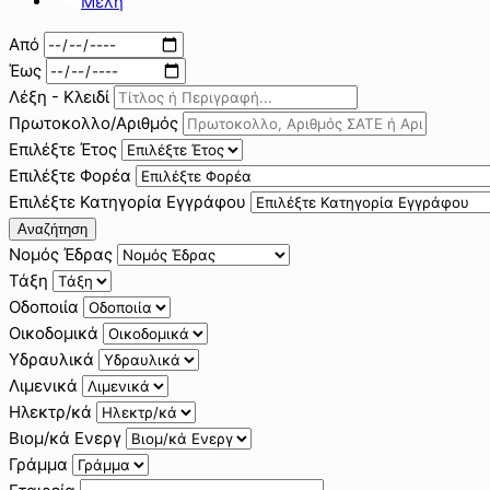
Μέλη
Από
Έως
Λέξη - Κλειδί
Πρωτοκολλο/Αριθμός
Επιλέξτε Έτος
Επιλέξτε Φορέα
Επιλέξτε Κατηγορία Εγγράφου
Αναζήτηση
Νομός Έδρας
Τάξη
Οδοποιία
Οικοδομικά
Υδραυλικά
Λιμενικά
Ηλεκτρ/κά
Βιομ/κά Ενεργ
Γράμμα