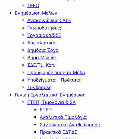
ΣΕΕΟ
Ενημέρωση Μελών
Ανακοινώσεις ΣΑΤΕ
Γνωμοδοτήσεις
Εργασιακά/ΣΣΕ
Ασφαλιστικά
Δημόσια Έργα
Βήμα Μελών
ΣΔΕ/Τμ. Κατ.
Προσφορές προς τα Μέλη
Υποδείγματα – Πρότυπα
Συνδρομές
Γενική Εργοληπτική Ενημέρωση
ΕΤΕΠ, Τιμολόγια & ΣΑ
ΕΤΕΠ
Αναλυτικά Τιμολόγια
Συντελεστές Αναθεώρησης
Πρακτικά ΕΔΤΔΕ