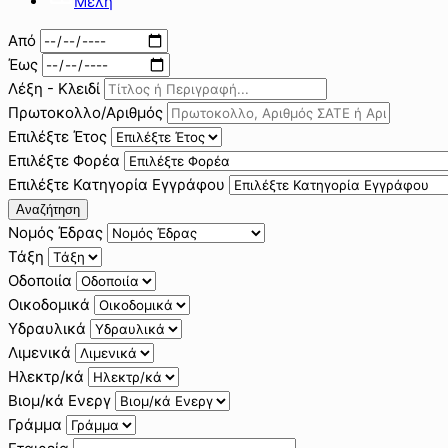
Μέλη
Από
Έως
Λέξη - Κλειδί
Πρωτοκολλο/Αριθμός
Επιλέξτε Έτος
Επιλέξτε Φορέα
Επιλέξτε Κατηγορία Εγγράφου
Αναζήτηση
Νομός Έδρας
Τάξη
Οδοποιία
Οικοδομικά
Υδραυλικά
Λιμενικά
Ηλεκτρ/κά
Βιομ/κά Ενεργ
Γράμμα