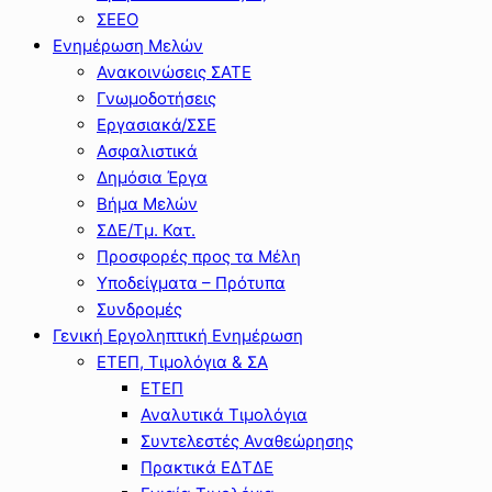
ΣΕΕΟ
Ενημέρωση Μελών
Ανακοινώσεις ΣΑΤΕ
Γνωμοδοτήσεις
Εργασιακά/ΣΣΕ
Ασφαλιστικά
Δημόσια Έργα
Βήμα Μελών
ΣΔΕ/Τμ. Κατ.
Προσφορές προς τα Μέλη
Υποδείγματα – Πρότυπα
Συνδρομές
Γενική Εργοληπτική Ενημέρωση
ΕΤΕΠ, Τιμολόγια & ΣΑ
ΕΤΕΠ
Αναλυτικά Τιμολόγια
Συντελεστές Αναθεώρησης
Πρακτικά ΕΔΤΔΕ