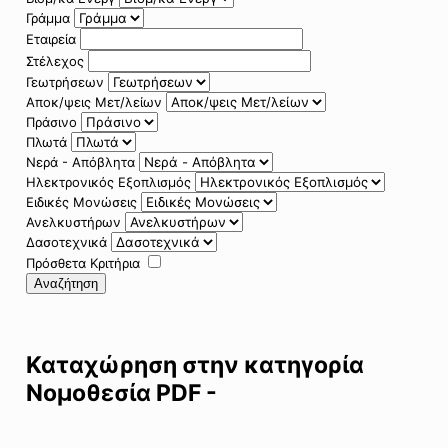
Γράμμα
Εταιρεία
Στέλεχος
Γεωτρήσεων
Αποκ/ψεις Μετ/λείων
Πράσινο
Πλωτά
Νερά - Απόβλητα
Ηλεκτρονικός Εξοπλισμός
Ειδικές Μονώσεις
Ανελκυστήρων
Δασοτεχνικά
Πρόσθετα Κριτήρια
Αναζήτηση
Καταχώρηση στην κατηγορία
Νομοθεσία PDF -