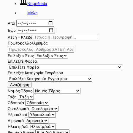
Νομοθεσία
Μέλη
Από
Έως
Λέξη - Κλειδί
Πρωτοκολλο/Αριθμός
Επιλέξτε Έτος
Επιλέξτε Φορέα
Επιλέξτε Κατηγορία Εγγράφου
Αναζήτηση
Νομός Έδρας
Τάξη
Οδοποιία
Οικοδομικά
Υδραυλικά
Λιμενικά
Ηλεκτρ/κά
Βιομ/κά Ενεργ