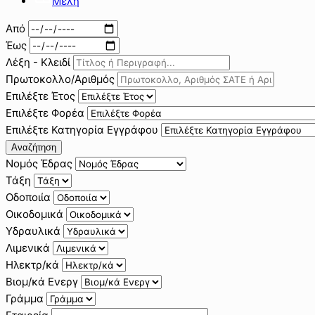
Μέλη
Από
Έως
Λέξη - Κλειδί
Πρωτοκολλο/Αριθμός
Επιλέξτε Έτος
Επιλέξτε Φορέα
Επιλέξτε Κατηγορία Εγγράφου
Αναζήτηση
Νομός Έδρας
Τάξη
Οδοποιία
Οικοδομικά
Υδραυλικά
Λιμενικά
Ηλεκτρ/κά
Βιομ/κά Ενεργ
Γράμμα