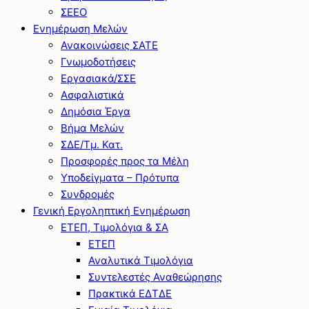
ΣΕΕΟ
Ενημέρωση Μελών
Ανακοινώσεις ΣΑΤΕ
Γνωμοδοτήσεις
Εργασιακά/ΣΣΕ
Ασφαλιστικά
Δημόσια Έργα
Βήμα Μελών
ΣΔΕ/Τμ. Κατ.
Προσφορές προς τα Μέλη
Υποδείγματα – Πρότυπα
Συνδρομές
Γενική Εργοληπτική Ενημέρωση
ΕΤΕΠ, Τιμολόγια & ΣΑ
ΕΤΕΠ
Αναλυτικά Τιμολόγια
Συντελεστές Αναθεώρησης
Πρακτικά ΕΔΤΔΕ