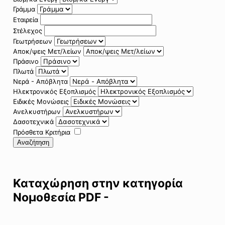
Γράμμα
Εταιρεία
Στέλεχος
Γεωτρήσεων
Αποκ/ψεις Μετ/λείων
Πράσινο
Πλωτά
Νερά - Απόβλητα
Ηλεκτρονικός Εξοπλισμός
Ειδικές Μονώσεις
Ανελκυστήρων
Δασοτεχνικά
Πρόσθετα Κριτήρια
Αναζήτηση
Καταχώρηση στην κατηγορία
Νομοθεσία PDF -