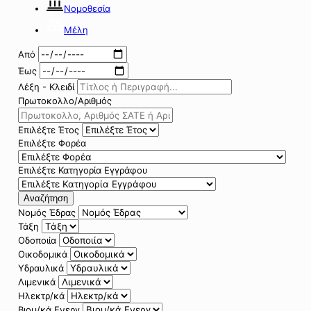
Νομοθεσία
Μέλη
Από
Έως
Λέξη - Κλειδί
Πρωτοκολλο/Αριθμός
Επιλέξτε Έτος
Επιλέξτε Φορέα
Επιλέξτε Κατηγορία Εγγράφου
Αναζήτηση
Νομός Έδρας
Τάξη
Οδοποιία
Οικοδομικά
Υδραυλικά
Λιμενικά
Ηλεκτρ/κά
Βιομ/κά Ενεργ