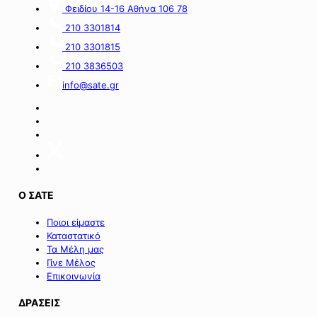
Φειδίου 14-16 Αθήνα 106 78
από
τον
πόρους
α’
210 3301814
του
κύκλο
210 3301815
Πράσινου
του
Ταμείου».
ειδικού
210 3836503
σχήματος
info@sate.gr
στήριξης
των
επιχειρήσεων
της
Σαμοθράκης».
Ο ΣΑΤΕ
Ποιοι είμαστε
Καταστατικό
Τα Μέλη μας
Γίνε Μέλος
Επικοινωνία
ΔΡΑΣΕΙΣ