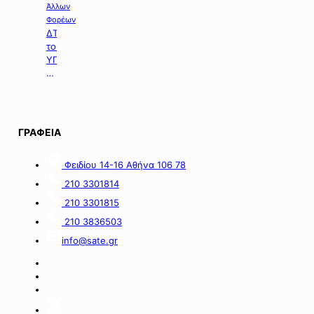
Άλλων
Φορέων
ΔΤ
του
ΥΠΠΕΝ
με
θέμα:
«Ειδικό
Χωροταξικό
Πλαίσιο
ΓΡΑΦΕΙΑ
για
τον
Φειδίου 14-16 Αθήνα 106 78
Τουρισμό:
Στρατηγικό
210 3301814
εργαλείο
210 3301815
για
οργανωμένη,
210 3836503
ισόρροπη
info@sate.gr
και
βιώσιμη
τουριστική
ανάπτυξη».