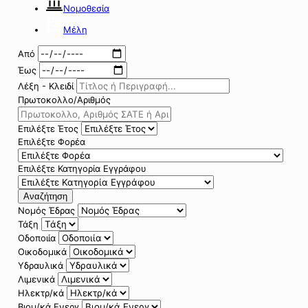
Νομοθεσία
Μέλη
Από
Έως
Λέξη - Κλειδί
Πρωτοκολλο/Αριθμός
Επιλέξτε Έτος
Επιλέξτε Φορέα
Επιλέξτε Κατηγορία Εγγράφου
Αναζήτηση
Νομός Έδρας
Τάξη
Οδοποιία
Οικοδομικά
Υδραυλικά
Λιμενικά
Ηλεκτρ/κά
Βιομ/κά Ενεργ