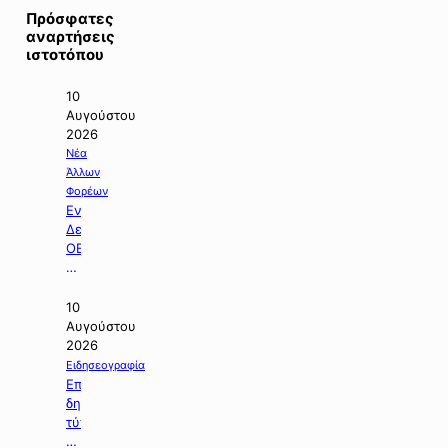
Πρόσφατες
αναρτήσεις
ιστοτόπου
10
Αυγούστου
2026
Νέα
Άλλων
Φορέων
Ενημερωτικό
Δελτίο
ΟΕΥ
Τιφλίδας
για
τον
10
μήνα
Αυγούστου
Ιούνιο
2026
2026.
Ειδησεογραφία
Επιλογή
δημοσιευμάτων
τύπου
της