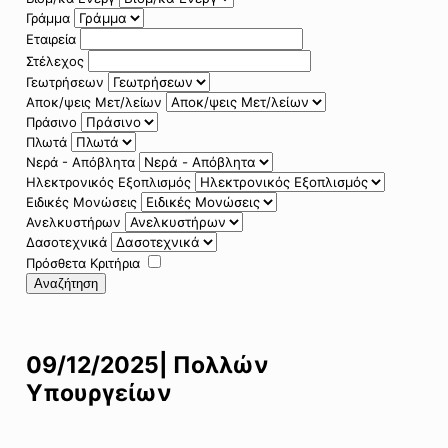
Γράμμα
Εταιρεία
Στέλεχος
Γεωτρήσεων
Αποκ/ψεις Μετ/λείων
Πράσινο
Πλωτά
Νερά - Απόβλητα
Ηλεκτρονικός Εξοπλισμός
Ειδικές Μονώσεις
Ανελκυστήρων
Δασοτεχνικά
Πρόσθετα Κριτήρια
Αναζήτηση
09/12/2025| Πολλών
Υπουργείων