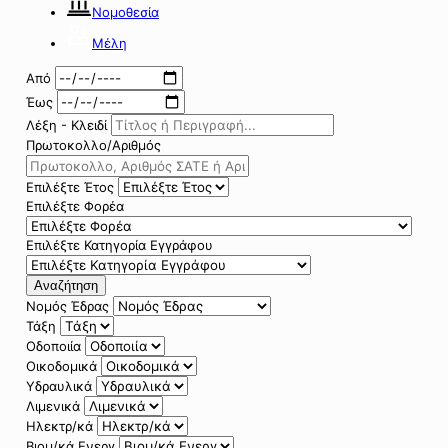
Νομοθεσία
Μέλη
Από
Έως
Λέξη - Κλειδί
Πρωτοκολλο/Αριθμός
Επιλέξτε Έτος
Επιλέξτε Φορέα
Επιλέξτε Κατηγορία Εγγράφου
Αναζήτηση
Νομός Έδρας
Τάξη
Οδοποιία
Οικοδομικά
Υδραυλικά
Λιμενικά
Ηλεκτρ/κά
Βιομ/κά Ενεργ