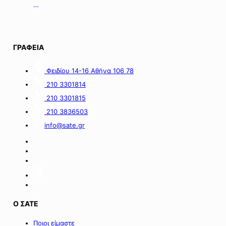
με
της
οικονομικές
06.08.2026.
απώλειες
στις
περιοχές
ΓΡΑΦΕΙΑ
της
νήσου
Σαμοθράκης».
Φειδίου 14-16 Αθήνα 106 78
210 3301814
210 3301815
210 3836503
info@sate.gr
Ο ΣΑΤΕ
Ποιοι είμαστε