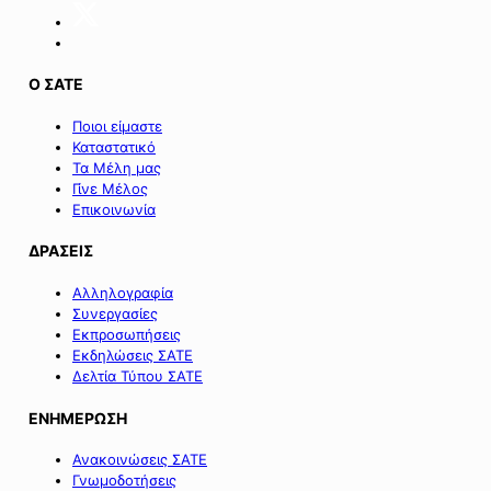
Σαμοθράκης».
Ο ΣΑΤΕ
Ποιοι είμαστε
Καταστατικό
Τα Μέλη μας
Γίνε Μέλος
Επικοινωνία
ΔΡΑΣΕΙΣ
Αλληλογραφία
Συνεργασίες
Εκπροσωπήσεις
Εκδηλώσεις ΣΑΤΕ
Δελτία Τύπου ΣΑΤΕ
ΕΝΗΜΕΡΩΣΗ
Ανακοινώσεις ΣΑΤΕ
Γνωμοδοτήσεις