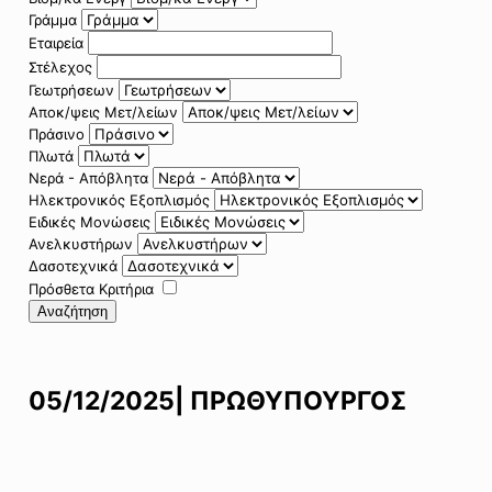
Γράμμα
Εταιρεία
Στέλεχος
Γεωτρήσεων
Αποκ/ψεις Μετ/λείων
Πράσινο
Πλωτά
Νερά - Απόβλητα
Ηλεκτρονικός Εξοπλισμός
Ειδικές Μονώσεις
Ανελκυστήρων
Δασοτεχνικά
Πρόσθετα Κριτήρια
Αναζήτηση
05/12/2025| ΠΡΩΘΥΠΟΥΡΓΟΣ