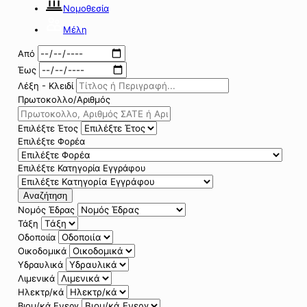
Νομοθεσία
Μέλη
Από
Έως
Λέξη - Κλειδί
Πρωτοκολλο/Αριθμός
Επιλέξτε Έτος
Επιλέξτε Φορέα
Επιλέξτε Κατηγορία Εγγράφου
Αναζήτηση
Νομός Έδρας
Τάξη
Οδοποιία
Οικοδομικά
Υδραυλικά
Λιμενικά
Ηλεκτρ/κά
Βιομ/κά Ενεργ