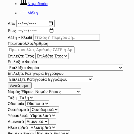
Νομοθεσία
Μέλη
Από
Έως
Λέξη - Κλειδί
Πρωτοκολλο/Αριθμός
Επιλέξτε Έτος
Επιλέξτε Φορέα
Επιλέξτε Κατηγορία Εγγράφου
Αναζήτηση
Νομός Έδρας
Τάξη
Οδοποιία
Οικοδομικά
Υδραυλικά
Λιμενικά
Ηλεκτρ/κά
Βιομ/κά Ενεργ