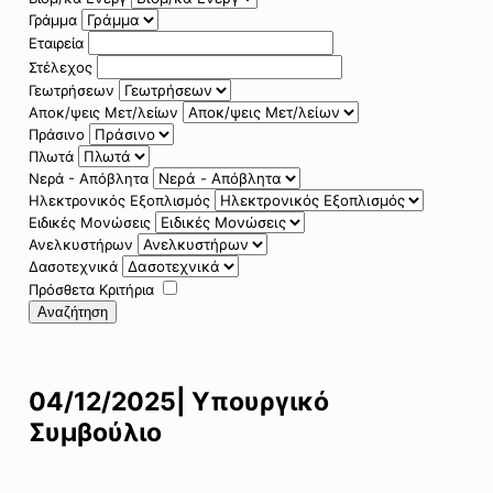
Γράμμα
Εταιρεία
Στέλεχος
Γεωτρήσεων
Αποκ/ψεις Μετ/λείων
Πράσινο
Πλωτά
Νερά - Απόβλητα
Ηλεκτρονικός Εξοπλισμός
Ειδικές Μονώσεις
Ανελκυστήρων
Δασοτεχνικά
Πρόσθετα Κριτήρια
Αναζήτηση
04/12/2025| Υπουργικό
Συμβούλιο