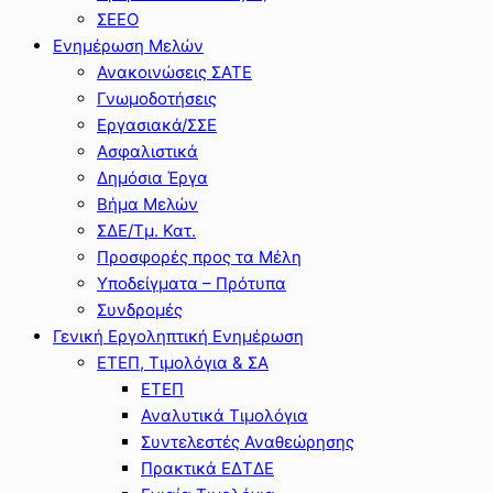
ΣΕΕΟ
Ενημέρωση Μελών
Ανακοινώσεις ΣΑΤΕ
Γνωμοδοτήσεις
Εργασιακά/ΣΣΕ
Ασφαλιστικά
Δημόσια Έργα
Βήμα Μελών
ΣΔΕ/Τμ. Κατ.
Προσφορές προς τα Μέλη
Υποδείγματα – Πρότυπα
Συνδρομές
Γενική Εργοληπτική Ενημέρωση
ΕΤΕΠ, Τιμολόγια & ΣΑ
ΕΤΕΠ
Αναλυτικά Τιμολόγια
Συντελεστές Αναθεώρησης
Πρακτικά ΕΔΤΔΕ