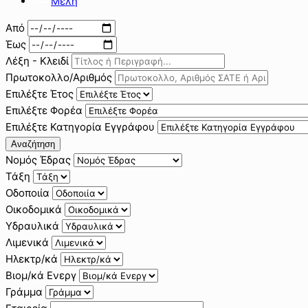
Μέλη
Από
Έως
Λέξη - Κλειδί
Πρωτοκολλο/Αριθμός
Επιλέξτε Έτος
Επιλέξτε Φορέα
Επιλέξτε Κατηγορία Εγγράφου
Αναζήτηση
Νομός Έδρας
Τάξη
Οδοποιία
Οικοδομικά
Υδραυλικά
Λιμενικά
Ηλεκτρ/κά
Βιομ/κά Ενεργ
Γράμμα