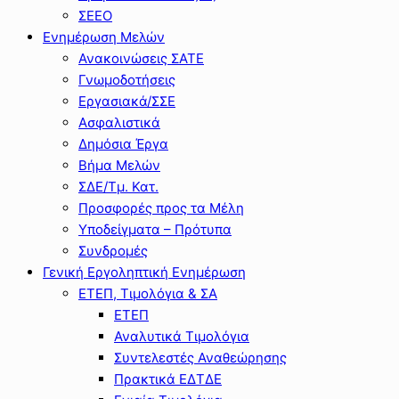
ΣΕΕΟ
Ενημέρωση Μελών
Ανακοινώσεις ΣΑΤΕ
Γνωμοδοτήσεις
Εργασιακά/ΣΣΕ
Ασφαλιστικά
Δημόσια Έργα
Βήμα Μελών
ΣΔΕ/Τμ. Κατ.
Προσφορές προς τα Μέλη
Υποδείγματα – Πρότυπα
Συνδρομές
Γενική Εργοληπτική Ενημέρωση
ΕΤΕΠ, Τιμολόγια & ΣΑ
ΕΤΕΠ
Αναλυτικά Τιμολόγια
Συντελεστές Αναθεώρησης
Πρακτικά ΕΔΤΔΕ