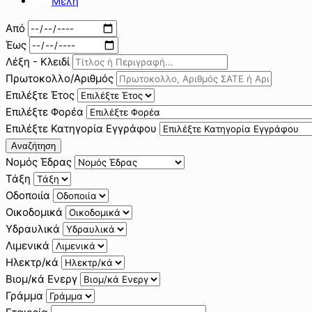
Μέλη
Από
Έως
Λέξη - Κλειδί
Πρωτοκολλο/Αριθμός
Επιλέξτε Έτος
Επιλέξτε Φορέα
Επιλέξτε Κατηγορία Εγγράφου
Αναζήτηση
Νομός Έδρας
Τάξη
Οδοποιία
Οικοδομικά
Υδραυλικά
Λιμενικά
Ηλεκτρ/κά
Βιομ/κά Ενεργ
Γράμμα