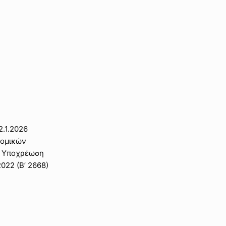
2.1.2026
νομικών
– Υποχρέωση
022 (Β’ 2668)