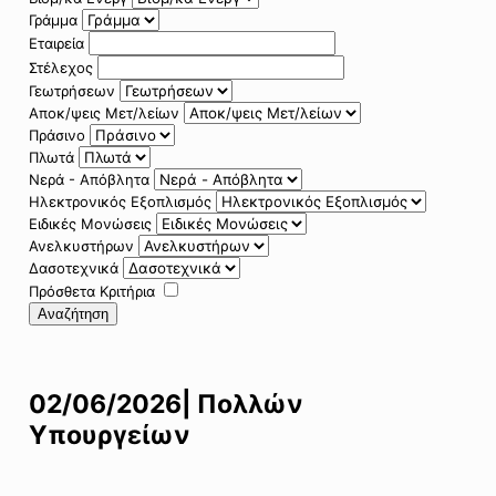
Γράμμα
Εταιρεία
Στέλεχος
Γεωτρήσεων
Αποκ/ψεις Μετ/λείων
Πράσινο
Πλωτά
Νερά - Απόβλητα
Ηλεκτρονικός Εξοπλισμός
Ειδικές Μονώσεις
Ανελκυστήρων
Δασοτεχνικά
Πρόσθετα Κριτήρια
Αναζήτηση
02/06/2026| Πολλών
Υπουργείων