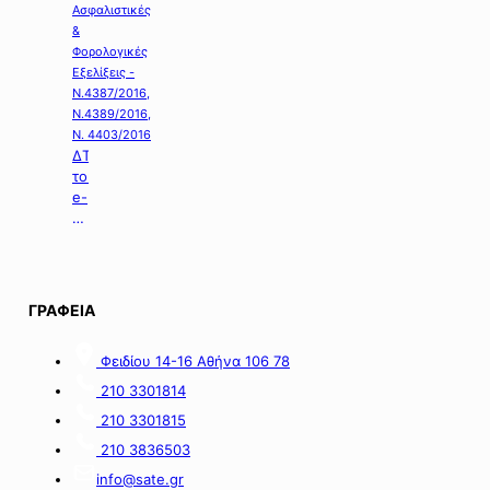
Ασφαλιστικές
&
Φορολογικές
Εξελίξεις -
Ν.4387/2016,
Ν.4389/2016,
Ν. 4403/2016
ΔΤ
του
e-
ΕΦΚΑ
με
θέμα:
«Καταβολή
Αδειοδωροσήμου
ΓΡΑΦΕΙΑ
Αυγούστου
2026
Φειδίου 14-16 Αθήνα 106 78
σε
εργατοτεχνίτες
210 3301814
οικοδόμους».
210 3301815
210 3836503
info@sate.gr