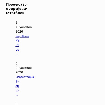
Πρόσφατες
αναρτήσεις
ιστοτόπου
6
Αυγούστου
2026
Νομοθεσία
ΚΥΑ
61566/2026
με
θέμα:
«Εκδήλωση
ενδιαφέροντος
6
για
Αυγούστου
τη
2026
χορήγηση
Ειδησεογραφία
ενίσχυσης
Επιλογή
σε
δημοσιευμάτων
επιχειρήσεις
τύπου
με
της
οικονομικές
06.08.2026.
απώλειες
6