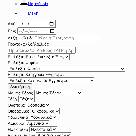
Νομοθεσία
Μέλη
Από
Έως
Λέξη - Κλειδί
Πρωτοκολλο/Αριθμός
Επιλέξτε Έτος
Επιλέξτε Φορέα
Επιλέξτε Κατηγορία Εγγράφου
Αναζήτηση
Νομός Έδρας
Τάξη
Οδοποιία
Οικοδομικά
Υδραυλικά
Λιμενικά
Ηλεκτρ/κά
Βιομ/κά Ενεργ