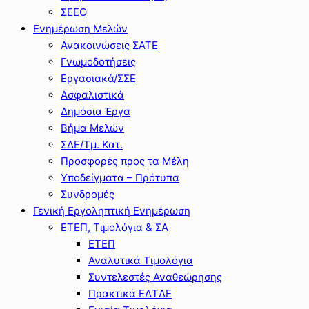
ΣΕΕΟ
Ενημέρωση Μελών
Ανακοινώσεις ΣΑΤΕ
Γνωμοδοτήσεις
Εργασιακά/ΣΣΕ
Ασφαλιστικά
Δημόσια Έργα
Βήμα Μελών
ΣΔΕ/Τμ. Κατ.
Προσφορές προς τα Μέλη
Υποδείγματα – Πρότυπα
Συνδρομές
Γενική Εργοληπτική Ενημέρωση
ΕΤΕΠ, Τιμολόγια & ΣΑ
ΕΤΕΠ
Αναλυτικά Τιμολόγια
Συντελεστές Αναθεώρησης
Πρακτικά ΕΔΤΔΕ