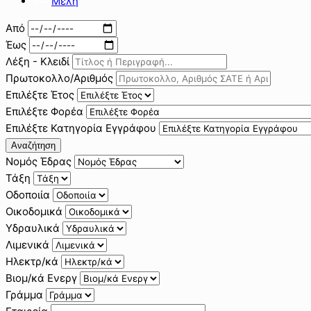
Μέλη
Από
Έως
Λέξη - Κλειδί
Πρωτοκολλο/Αριθμός
Επιλέξτε Έτος
Επιλέξτε Φορέα
Επιλέξτε Κατηγορία Εγγράφου
Αναζήτηση
Νομός Έδρας
Τάξη
Οδοποιία
Οικοδομικά
Υδραυλικά
Λιμενικά
Ηλεκτρ/κά
Βιομ/κά Ενεργ
Γράμμα