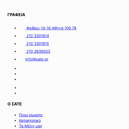
απώλειες
στις
περιοχές
ΓΡΑΦΕΙΑ
της
νήσου
Σαμοθράκης».
Φειδίου 14-16 Αθήνα 106 78
210 3301814
210 3301815
210 3836503
info@sate.gr
Ο ΣΑΤΕ
Ποιοι είμαστε
Καταστατικό
Τα Μέλη μας