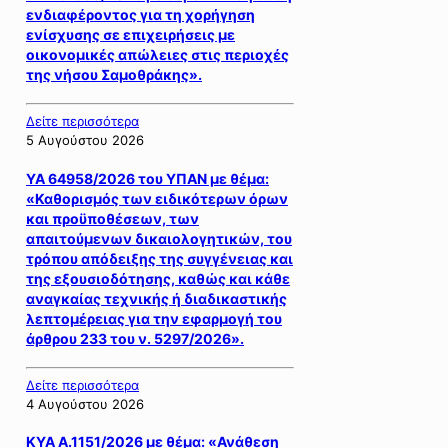
ενδιαφέροντος για τη χορήγηση
ενίσχυσης σε επιχειρήσεις με
οικονομικές απώλειες στις περιοχές
της νήσου Σαμοθράκης».
Δείτε περισσότερα
5 Αυγούστου 2026
ΥΑ 64958/2026 του ΥΠΑΝ με θέμα:
«Καθορισμός των ειδικότερων όρων
και προϋποθέσεων, των
απαιτούμενων δικαιολογητικών, του
τρόπου απόδειξης της συγγένειας και
της εξουσιοδότησης, καθώς και κάθε
αναγκαίας τεχνικής ή διαδικαστικής
λεπτομέρειας για την εφαρμογή του
άρθρου 233 του ν. 5297/2026».
Δείτε περισσότερα
4 Αυγούστου 2026
ΚΥΑ Α.1151/2026 με θέμα: «Ανάθεση