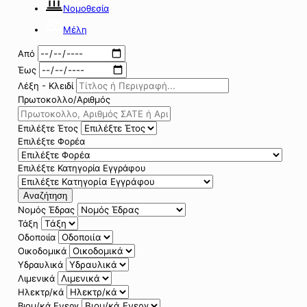
Νομοθεσία
Μέλη
Από
Έως
Λέξη - Κλειδί
Πρωτοκολλο/Αριθμός
Επιλέξτε Έτος
Επιλέξτε Φορέα
Επιλέξτε Κατηγορία Εγγράφου
Αναζήτηση
Νομός Έδρας
Τάξη
Οδοποιία
Οικοδομικά
Υδραυλικά
Λιμενικά
Ηλεκτρ/κά
Βιομ/κά Ενεργ