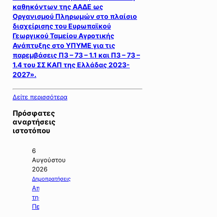
καθηκόντων της ΑΑΔΕ ως
Οργανισμού Πληρωμών στο πλαίσιο
διαχείρισης του Ευρωπαϊκού
Γεωργικού Ταμείου Αγροτικής
Ανάπτυξης στο ΥΠΥΜΕ για τις
παρεμβάσεις Π3 – 73 – 1.1 και Π3 – 73 –
1.4 του ΣΣ ΚΑΠ της Ελλάδας 2023-
2027».
Δείτε περισσότερα
Πρόσφατες
αναρτήσεις
ιστοτόπου
6
Αυγούστου
2026
Δημοπρατήσεις
Απόφαση
της
Περιφέρειας
Κεντρικής