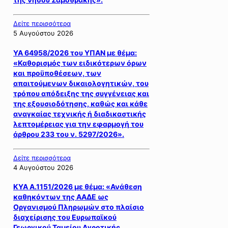
Δείτε περισσότερα
5 Αυγούστου 2026
ΥΑ 64958/2026 του ΥΠΑΝ με θέμα:
«Καθορισμός των ειδικότερων όρων
και προϋποθέσεων, των
απαιτούμενων δικαιολογητικών, του
τρόπου απόδειξης της συγγένειας και
της εξουσιοδότησης, καθώς και κάθε
αναγκαίας τεχνικής ή διαδικαστικής
λεπτομέρειας για την εφαρμογή του
άρθρου 233 του ν. 5297/2026».
Δείτε περισσότερα
4 Αυγούστου 2026
ΚΥΑ Α.1151/2026 με θέμα: «Ανάθεση
καθηκόντων της ΑΑΔΕ ως
Οργανισμού Πληρωμών στο πλαίσιο
διαχείρισης του Ευρωπαϊκού
Γεωργικού Ταμείου Αγροτικής