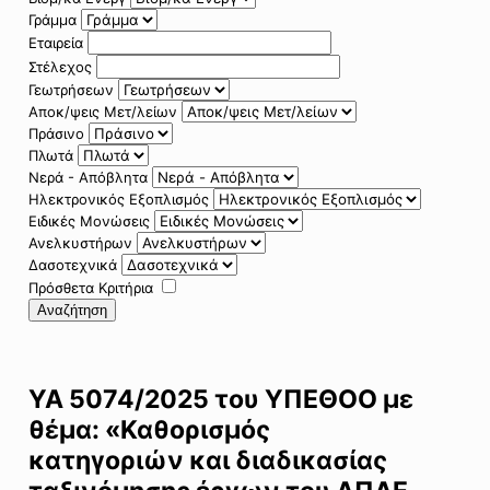
Γράμμα
Εταιρεία
Στέλεχος
Γεωτρήσεων
Αποκ/ψεις Μετ/λείων
Πράσινο
Πλωτά
Νερά - Απόβλητα
Ηλεκτρονικός Εξοπλισμός
Ειδικές Μονώσεις
Ανελκυστήρων
Δασοτεχνικά
Πρόσθετα Κριτήρια
Αναζήτηση
ΥΑ 5074/2025 του ΥΠΕΘΟΟ με
θέμα: «Καθορισμός
κατηγοριών και διαδικασίας