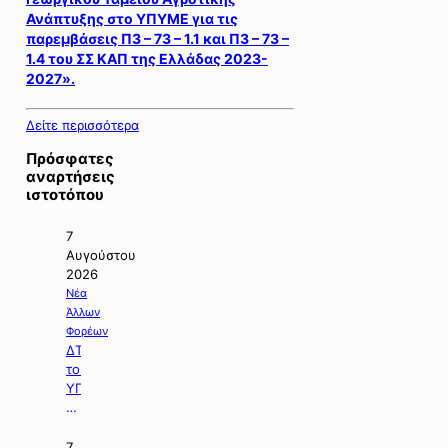
Ανάπτυξης στο ΥΠΥΜΕ για τις
παρεμβάσεις Π3 – 73 – 1.1 και Π3 – 73 –
1.4 του ΣΣ ΚΑΠ της Ελλάδας 2023-
2027».
Δείτε περισσότερα
Πρόσφατες
αναρτήσεις
ιστοτόπου
7
Αυγούστου
2026
Νέα
Άλλων
Φορέων
ΔΤ
του
ΥΠΠΕΝ
με
θέμα:
«Ειδικό
7