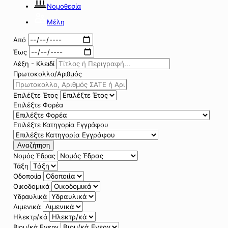
Νομοθεσία
Μέλη
Από
Έως
Λέξη - Κλειδί
Πρωτοκολλο/Αριθμός
Επιλέξτε Έτος
Επιλέξτε Φορέα
Επιλέξτε Κατηγορία Εγγράφου
Αναζήτηση
Νομός Έδρας
Τάξη
Οδοποιία
Οικοδομικά
Υδραυλικά
Λιμενικά
Ηλεκτρ/κά
Βιομ/κά Ενεργ