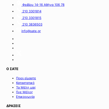
ευρώ
για
Φειδίου 14-16 Αθήνα 106 78
από
τον
πόρους
α’
210 3301814
του
κύκλο
210 3301815
Πράσινου
του
Ταμείου».
ειδικού
210 3836503
σχήματος
info@sate.gr
στήριξης
των
επιχειρήσεων
της
Σαμοθράκης».
Ο ΣΑΤΕ
Ποιοι είμαστε
Καταστατικό
Τα Μέλη μας
Γίνε Μέλος
Επικοινωνία
ΔΡΑΣΕΙΣ