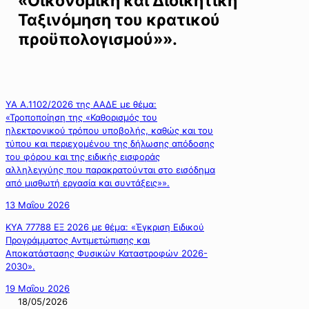
«Οικονομική και Διοικητική
Ταξινόμηση του κρατικού
προϋπολογισμού»».
ΥΑ Α.1102/2026 της ΑΑΔΕ με θέμα:
«Τροποποίηση της «Καθορισμός του
ηλεκτρονικού τρόπου υποβολής, καθώς και του
τύπου και περιεχομένου της δήλωσης απόδοσης
του φόρου και της ειδικής εισφοράς
αλληλεγγύης που παρακρατούνται στο εισόδημα
από μισθωτή εργασία και συντάξεις»».
13 Μαΐου 2026
ΚΥΑ 77788 ΕΞ 2026 με θέμα: «Έγκριση Ειδικού
Προγράμματος Αντιμετώπισης και
Αποκατάστασης Φυσικών Καταστροφών 2026-
2030».
19 Μαΐου 2026
18/05/2026