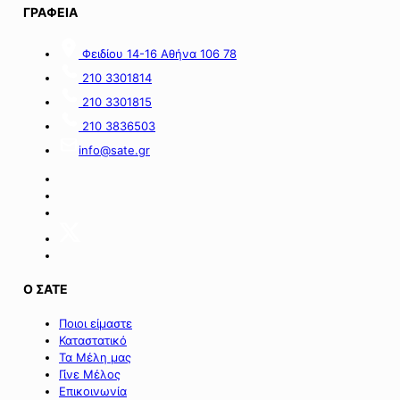
περιοχές
ΓΡΑΦΕΙΑ
της
νήσου
Σαμοθράκης».
Φειδίου 14-16 Αθήνα 106 78
210 3301814
210 3301815
210 3836503
info@sate.gr
Ο ΣΑΤΕ
Ποιοι είμαστε
Καταστατικό
Τα Μέλη μας
Γίνε Μέλος
Επικοινωνία