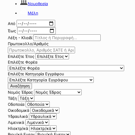
Νομοθεσία
Μέλη
Από
Έως
Λέξη - Κλειδί
Πρωτοκολλο/Αριθμός
Επιλέξτε Έτος
Επιλέξτε Φορέα
Επιλέξτε Κατηγορία Εγγράφου
Αναζήτηση
Νομός Έδρας
Τάξη
Οδοποιία
Οικοδομικά
Υδραυλικά
Λιμενικά
Ηλεκτρ/κά
Βιομ/κά Ενεργ