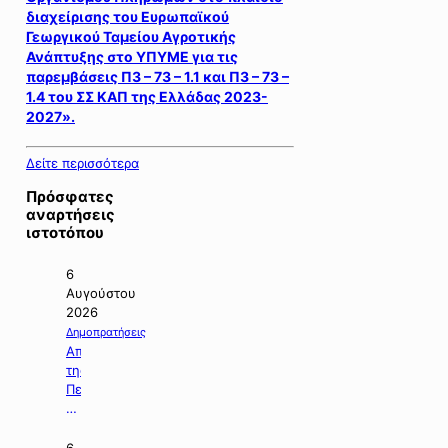
διαχείρισης του Ευρωπαϊκού
Γεωργικού Ταμείου Αγροτικής
Ανάπτυξης στο ΥΠΥΜΕ για τις
παρεμβάσεις Π3 – 73 – 1.1 και Π3 – 73 –
1.4 του ΣΣ ΚΑΠ της Ελλάδας 2023-
2027».
Δείτε περισσότερα
Πρόσφατες
αναρτήσεις
ιστοτόπου
6
Αυγούστου
2026
Δημοπρατήσεις
Απόφαση
της
Περιφέρειας
Κεντρικής
Μακεδονίας
με