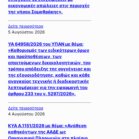
οικονομικές απώλειες στις περιοχές
της νήσου Σαμοθράκης».
Δείτε περισσότερα
5 Αυγούστου 2026
ΥΑ 64958/2026 του ΥΠΑΝ με θέμα:
«Καθορισμός των ειδικότερων όρων
και προϋποθέσεων, των
απαιτούμενων δικαιολογητικών, του
τρόπου απόδειξης της συγγένειας και
της εξουσιοδότησης, καθώς και κάθε
αναγκαίας τεχνικής ή διαδικαστικής
λεπτομέρειας για την εφαρμογή του
άρθρου 233 του ν. 5297/2026».
Δείτε περισσότερα
4 Αυγούστου 2026
ΚΥΑ Α.1151/2026 με θέμα: «Ανάθεση
καθηκόντων της ΑΑΔΕ ως
Οργανισμού Πληρωμών στο πλαίσιο