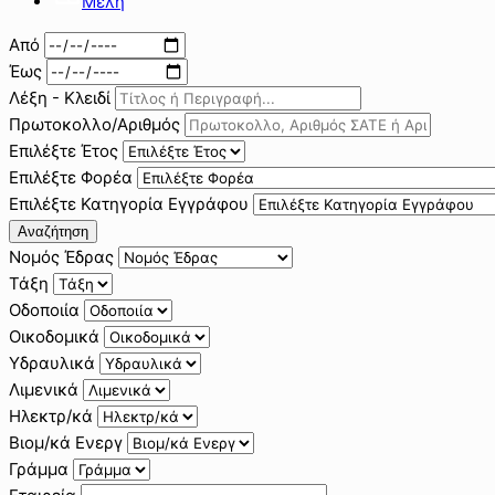
Μέλη
Από
Έως
Λέξη - Κλειδί
Πρωτοκολλο/Αριθμός
Επιλέξτε Έτος
Επιλέξτε Φορέα
Επιλέξτε Κατηγορία Εγγράφου
Αναζήτηση
Νομός Έδρας
Τάξη
Οδοποιία
Οικοδομικά
Υδραυλικά
Λιμενικά
Ηλεκτρ/κά
Βιομ/κά Ενεργ
Γράμμα