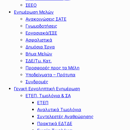
ΣΕΕΟ
Ενημέρωση Μελών
Ανακοινώσεις ΣΑΤΕ
Γνωμοδοτήσεις
Εργασιακά/ΣΣΕ
Ασφαλιστικά
Δημόσια Έργα
Βήμα Μελών
ΣΔΕ/Τμ. Κατ.
Προσφορές προς τα Μέλη
Υποδείγματα – Πρότυπα
Συνδρομές
Γενική Εργοληπτική Ενημέρωση
ΕΤΕΠ, Τιμολόγια & ΣΑ
ΕΤΕΠ
Αναλυτικά Τιμολόγια
Συντελεστές Αναθεώρησης
Πρακτικά ΕΔΤΔΕ