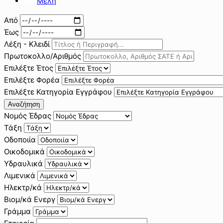
Μέλη
Από
Έως
Λέξη - Κλειδί
Πρωτοκολλο/Αριθμός
Επιλέξτε Έτος
Επιλέξτε Φορέα
Επιλέξτε Κατηγορία Εγγράφου
Αναζήτηση
Νομός Έδρας
Τάξη
Οδοποιία
Οικοδομικά
Υδραυλικά
Λιμενικά
Ηλεκτρ/κά
Βιομ/κά Ενεργ
Γράμμα