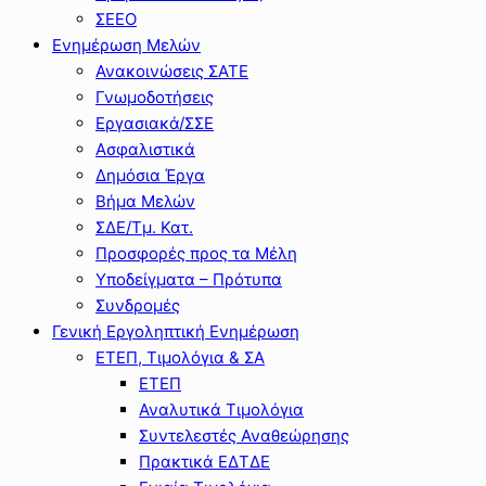
ΣΕΕΟ
Ενημέρωση Μελών
Ανακοινώσεις ΣΑΤΕ
Γνωμοδοτήσεις
Εργασιακά/ΣΣΕ
Ασφαλιστικά
Δημόσια Έργα
Βήμα Μελών
ΣΔΕ/Τμ. Κατ.
Προσφορές προς τα Μέλη
Υποδείγματα – Πρότυπα
Συνδρομές
Γενική Εργοληπτική Ενημέρωση
ΕΤΕΠ, Τιμολόγια & ΣΑ
ΕΤΕΠ
Αναλυτικά Τιμολόγια
Συντελεστές Αναθεώρησης
Πρακτικά ΕΔΤΔΕ