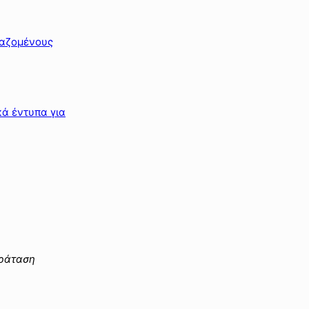
ργαζομένους
κά έντυπα για
αράταση