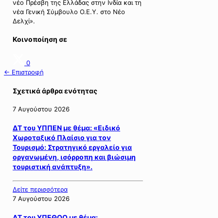
νέο Πρέσβη της Ελλάδας στην Ινδία και τη
νέα Γενική Σύμβουλο Ο.Ε.Υ. στο Νέο
Δελχί».
Κοινοποίηση σε
0
← Επιστροφή
Σχετικά άρθρα ενότητας
7 Αυγούστου 2026
ΔΤ του ΥΠΠΕΝ με θέμα: «Ειδικό
Χωροταξικό Πλαίσιο για τον
Τουρισμό: Στρατηγικό εργαλείο για
οργανωμένη, ισόρροπη και βιώσιμη
τουριστική ανάπτυξη».
Δείτε περισσότερα
7 Αυγούστου 2026
ΔΤ του ΥΠΕΘΟΟ με θέμα: