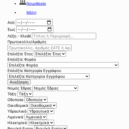
Νομοθεσία
Μέλη
Από
Έως
Λέξη - Κλειδί
Πρωτοκολλο/Αριθμός
Επιλέξτε Έτος
Επιλέξτε Φορέα
Επιλέξτε Κατηγορία Εγγράφου
Αναζήτηση
Νομός Έδρας
Τάξη
Οδοποιία
Οικοδομικά
Υδραυλικά
Λιμενικά
Ηλεκτρ/κά
Βιομ/κά Ενεργ