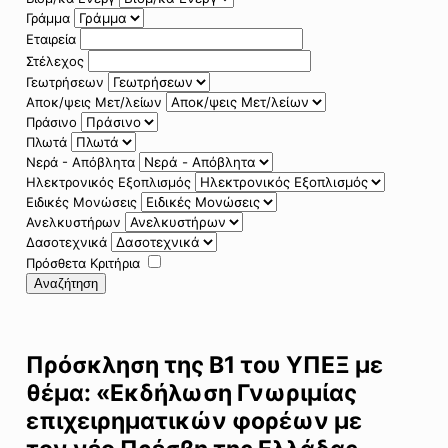
Γράμμα
Εταιρεία
Στέλεχος
Γεωτρήσεων
Αποκ/ψεις Μετ/λείων
Πράσινο
Πλωτά
Νερά - Απόβλητα
Ηλεκτρονικός Εξοπλισμός
Ειδικές Μονώσεις
Ανελκυστήρων
Δασοτεχνικά
Πρόσθετα Κριτήρια
Αναζήτηση
Πρόσκληση της Β1 του ΥΠΕΞ με
θέμα: «Εκδήλωση Γνωριμίας
επιχειρηματικών φορέων με